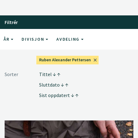
Filtrér
ÅR
DIVISJON
AVDELING
Ruben Alexander Pettersen
Sorter
Tittel
Sluttdato
Sist oppdatert