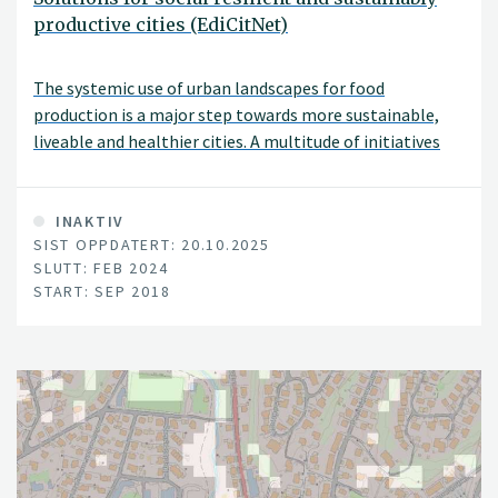
productive cities (EdiCitNet)
The systemic use of urban landscapes for food
production is a major step towards more sustainable,
liveable and healthier cities. A multitude of initiatives
around the World, however fragmented, are prospering,
forming a global movement of Edible Cities. Their
products, activities and services – the Edible City
INAKTIV
SIST OPPDATERT: 20.10.2025
Solutions (ECS) - empower loca lcommunities to
SLUTT: FEB 2024
overcome social problems by their inclusive and
START: SEP 2018
participatory dynamics and to create new green
businesses and jobs, and thereby generating local
economic growth and fostering social cohesion.