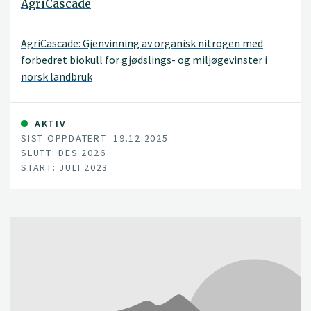
AgriCascade
AgriCascade: Gjenvinning av organisk nitrogen med
forbedret biokull for gjødslings- og miljøgevinster i
norsk landbruk
AKTIV
SIST OPPDATERT: 19.12.2025
SLUTT: DES 2026
START: JULI 2023