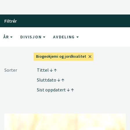
Filtrér
ÅR
DIVISJON
AVDELING
Biogeokjemi og jordkvalitet
Sorter
Tittel
Sluttdato
Sist oppdatert