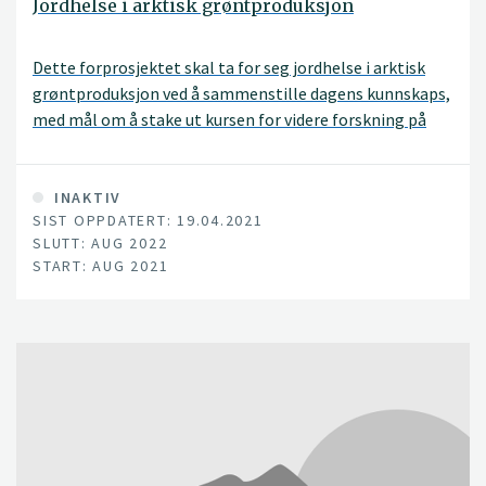
Jordhelse i arktisk grøntproduksjon
Dette forprosjektet skal ta for seg jordhelse i arktisk
grøntproduksjon ved å sammenstille dagens kunnskaps,
med mål om å stake ut kursen for videre forskning på
temaet. Vi har lite kunnskap om jordhelse under arktiske
forhold, så dette prosjektet vil danne et viktig grunnlag
for fremtidens tverrfaglige jordhelse-forskning i nord.
INAKTIV
SIST OPPDATERT: 19.04.2021
SLUTT: AUG 2022
START: AUG 2021