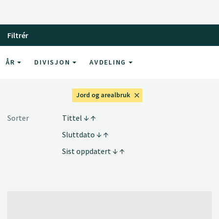
Filtrér
ÅR
DIVISJON
AVDELING
Jord og arealbruk
Sorter
Tittel
Sluttdato
Sist oppdatert