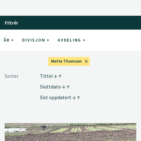
Filtrér
ÅR
DIVISJON
AVDELING
Mette Thomsen
Sorter
Tittel
Sluttdato
Sist oppdatert