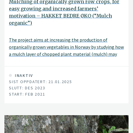
Mulching of organically grown row crops, for
easy growing and increased farmers’
motivation – HAKKET BEDRE ØKO (“Mulch
organic”)
The project aims at increasing the production of
organically grown vegetables in Norway by studying how
a mulch layer of chopped plant material (mulch) may
reduce weed and improve nutrient supply.
INAKTIV
SIST OPPDATERT: 21.01.2025
SLUTT: DES 2023
START: FEB 2021