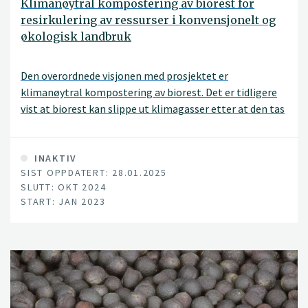
Klimanøytral kompostering av biorest for
resirkulering av ressurser i konvensjonelt og
økologisk landbruk
Den overordnede visjonen med prosjektet er
klimanøytral kompostering av biorest. Det er tidligere
vist at biorest kan slippe ut klimagasser etter at den tas
ut av biogassreaktoren. Slike utslipp vil gjøre biorest
mindre attraktiv som gjødselvare og motarbeide
intensjonen om reduserte klimagassutslipp fra for
INAKTIV
SIST OPPDATERT: 28.01.2025
eksempel organiske avfallsressurser.
SLUTT: OKT 2024
START: JAN 2023