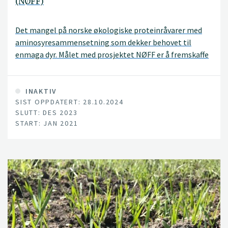
(NØFF)
Det mangel på norske økologiske proteinråvarer med
aminosyresammensetning som dekker behovet til
enmaga dyr. Målet med prosjektet NØFF er å fremskaffe
og formidle kunnskap om norsk produksjon av økologisk
fôr som vil bidra til å sikre proteinforsyningen i
økologisk svinehold i henhold til nytt økologiregelverk.
INAKTIV
SIST OPPDATERT: 28.10.2024
SLUTT: DES 2023
START: JAN 2021