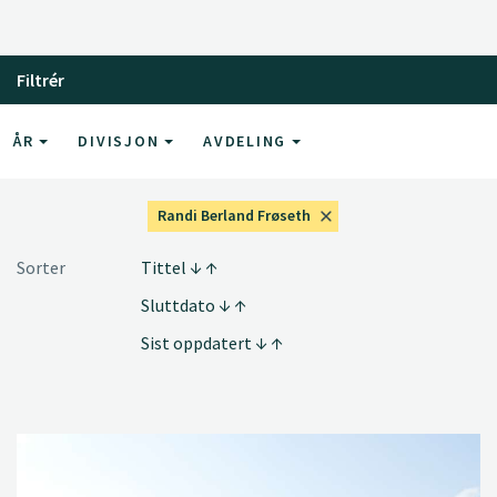
Filtrér
ÅR
DIVISJON
AVDELING
Randi Berland Frøseth
Sorter
Tittel
Sluttdato
Sist oppdatert