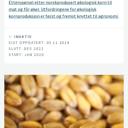
Etterspørsel etter norskprodusert økologisk korn til
mat og fôr øker. Utfordringene for økologisk
kornproduksjon er først og fremst knyttet til agronomi.
Soppsjukdommer som angriper kornplantene kan føre
til betydelig reduksjon i avling og kvalitet. I økologisk
korndyrking fins ikke mottiltak når plantene først er
INAKTIV
SIST OPPDATERT: 05.11.2024
angrepet. Forebyggende tiltak er derfor avgjørende.
SLUTT: DES 2022
Dette krever kunnskap om hvordan de ulike
START: JAN 2020
soppsjukdommene smitter og hvordan dyrkingstiltak
kan bidra til å redusere smittepress.