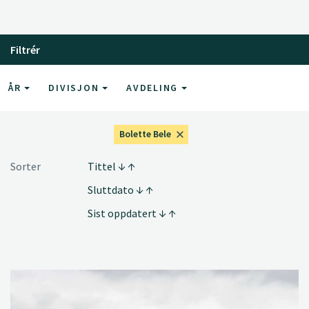
Filtrér
ÅR
DIVISJON
AVDELING
Bolette Bele
Sorter
Tittel
Sluttdato
Sist oppdatert