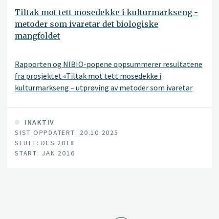
Tiltak mot tett mosedekke i kulturmarkseng -
metoder som ivaretar det biologiske
mangfoldet
Rapporten og NIBIO-popene oppsummerer resultatene
fra prosjektet «Tiltak mot tett mosedekke i
kulturmarkseng – utprøving av metoder som ivaretar
det biologiske mangfoldet». Prosjektet er finansiert av
Landbruksdirektoratet, og ble gjennomført i Trøndelag
og Møre og Romsdal i perioden 2016 – 2019.
INAKTIV
SIST OPPDATERT: 20.10.2025
SLUTT: DES 2018
START: JAN 2016