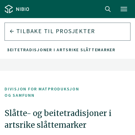
Toggl
navig
TILBAKE TIL PROSJEKTER
OG BEITETRADISJONER I ARTSRIKE SLÅTTEMARKER
DIVISJON FOR MATPRODUKSJON
OG SAMFUNN
Slåtte- og beitetradisjoner i
artsrike slåttemarker