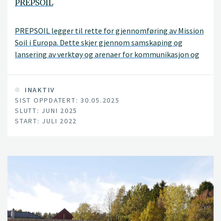
PREPSOIL
PREPSOIL legger til rette for gjennomføring av Mission
Soil i Europa. Dette skjer gjennom samskaping og
lansering av verktøy og arenaer for kommunikasjon og
læring, samt gjennom kartlegging og dialog for å forstå
hvordan regionale vurderinger av jordbehov, støttet av
harmoniserte overvåkingsmekanismer, kan føre til
INAKTIV
SIST OPPDATERT: 30.05.2025
tiltak i levende laboratorier og fyrtårn for jordhelse.
SLUTT: JUNI 2025
START: JULI 2022