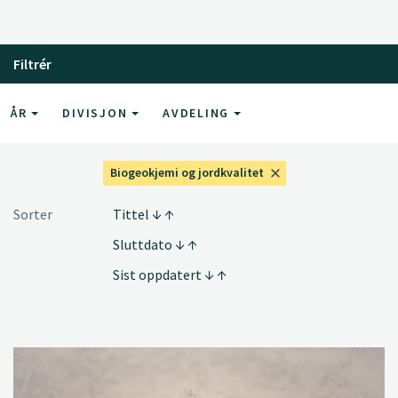
Filtrér
ÅR
DIVISJON
AVDELING
Biogeokjemi og jordkvalitet
Sorter
Tittel
Sluttdato
Sist oppdatert