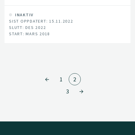
klimamålet må det drastiske utslippskutt til. En måte å
løse denne utfordringen på er å øke karbonmengden i
jord.
INAKTIV
SIST OPPDATERT: 15.11.2022
SLUTT: DES 2022
START: MARS 2018
1
2
3