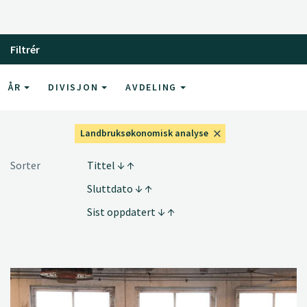
Filtrér
ÅR
DIVISJON
AVDELING
Landbruksøkonomisk analyse
Sorter
Tittel
Sluttdato
Sist oppdatert