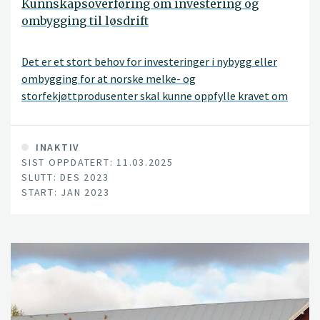
Kunnskapsoverføring om investering og
ombygging til løsdrift
Det er et stort behov for investeringer i nybygg eller
ombygging for at norske melke- og
storfekjøttprodusenter skal kunne oppfylle kravet om
løsdrift i 2034. NIBIO har estimert et totalt nasjonalt
investeringsbehov mellom 18 og 22,8 milliarder kroner.
INAKTIV
SIST OPPDATERT: 11.03.2025
SLUTT: DES 2023
START: JAN 2023