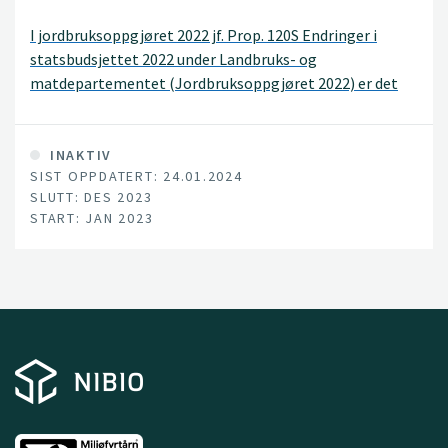
I jordbruksoppgjøret 2022 jf. Prop. 120S Endringer i
statsbudsjettet 2022 under Landbruks- og
matdepartementet (Jordbruksoppgjøret 2022) er det
avsatt midler til en utredning som skal se på om det er
geografiske variasjoner i byggekostnader ved bygging av
landbruksbygg, samt samspillet mellom privat og
INAKTIV
SIST OPPDATERT: 24.01.2024
offentlig investeringskapital i forbindelse med
SLUTT: DES 2023
investeringene som foretas i jordbruket.
START: JAN 2023