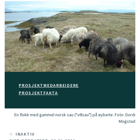
PROSJEKTMEDARBEIDERE
PROSJEKTFAKTA
En flokk med gammel norsk sau ("villsau") på øybeite.
Foto:
Dordi
Mogstad
INAKTIV