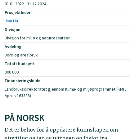
01.01.2022 - 31.12.2024
Prosjektleder
Jian Liu
Divisjon
Divisjon for miljø og naturressurser
Avdeling
Jord og arealbruk
Totalt budsjett
900 000
Finansieringskilde
Landbruksdirektoratet gjennom Klima- og miljøprogrammet (KMP,
Agros 163388)
PÅ NORSK
Det er behov for å oppdatere kunnskapen om
utnytting og tap av nitrogen og fosfor fra