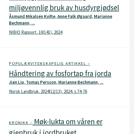
miljøvennlig bruk av husdyrgjødsel
Åsmund Mikalsen Kvifte, Anne Falk Øgaard, Marianne
Bechmann, ...
NIBIO Rapport, 10(141), 2024
POPULÆRVITENSKAPELIG ARTIKKEL –
Håndtering av fosfortap fra jorda
Jian Liu, Tomas Persson, Marianne Bechmann, ...
Norsk Landbruk, 2024(12/13), 2024, s.74-76
Møk-lukta om våren er
KRONIKK –
gjenbruk i jordbruket