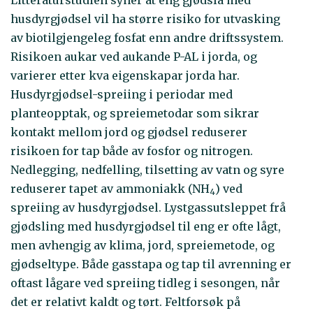
Litteraturstudien syner at eng gjødsla med
husdyrgjødsel vil ha større risiko for utvasking
av biotilgjengeleg fosfat enn andre driftssystem.
Risikoen aukar ved aukande P-AL i jorda, og
varierer etter kva eigenskapar jorda har.
Husdyrgjødsel-spreiing i periodar med
planteopptak, og spreiemetodar som sikrar
kontakt mellom jord og gjødsel reduserer
risikoen for tap både av fosfor og nitrogen.
Nedlegging, nedfelling, tilsetting av vatn og syre
reduserer tapet av ammoniakk (NH
) ved
4
spreiing av husdyrgjødsel. Lystgassutsleppet frå
gjødsling med husdyrgjødsel til eng er ofte lågt,
men avhengig av klima, jord, spreiemetode, og
gjødseltype. Både gasstapa og tap til avrenning er
oftast lågare ved spreiing tidleg i sesongen, når
det er relativt kaldt og tørt. Feltforsøk på