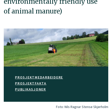
environmentally friendly use
of animal manure)
PROSJEKTMEDARBEIDERE
PROSJEKTFAKTA
PUBLIKASJONER
Foto:
Nils Ragnar Stensø Skjørholm