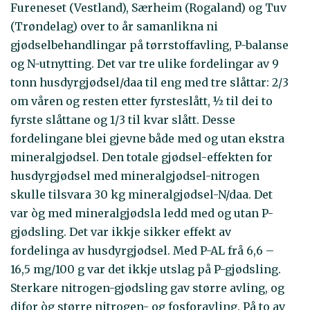
Fureneset (Vestland), Særheim (Rogaland) og Tuv
(Trøndelag) over to år samanlikna ni
gjødselbehandlingar på tørrstoffavling, P-balanse
og N-utnytting. Det var tre ulike fordelingar av 9
tonn husdyrgjødsel/daa til eng med tre slåttar: 2/3
om våren og resten etter fyrsteslått, ½ til dei to
fyrste slåttane og 1/3 til kvar slått. Desse
fordelingane blei gjevne både med og utan ekstra
mineralgjødsel. Den totale gjødsel-effekten for
husdyrgjødsel med mineralgjødsel-nitrogen
skulle tilsvara 30 kg mineralgjødsel-N/daa. Det
var òg med mineralgjødsla ledd med og utan P-
gjødsling. Det var ikkje sikker effekt av
fordelinga av husdyrgjødsel. Med P-AL frå 6,6 –
16,5 mg/100 g var det ikkje utslag på P-gjødsling.
Sterkare nitrogen-gjødsling gav større avling, og
difor òg større nitrogen- og fosforavling. På to av