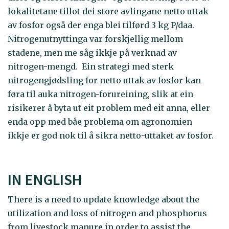
lokalitetane tillot dei store avlingane netto uttak
av fosfor også der enga blei tilførd 3 kg P/daa.
Nitrogenutnyttinga var forskjellig mellom
stadene, men me såg ikkje på verknad av
nitrogen-mengd. Ein strategi med sterk
nitrogengjødsling for netto uttak av fosfor kan
føra til auka nitrogen-forureining, slik at ein
risikerer å byta ut eit problem med eit anna, eller
enda opp med båe problema om agronomien
ikkje er god nok til å sikra netto-uttaket av fosfor.
IN ENGLISH
There is a need to update knowledge about the
utilization and loss of nitrogen and phosphorus
from livestock manure in order to assist the