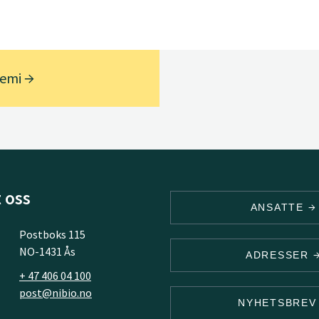
kjemi
 oss
ANSATTE
Postboks 115
NO-1431 Ås
ADRESSER
+ 47 406 04 100
post@nibio.no
NYHETSBRE