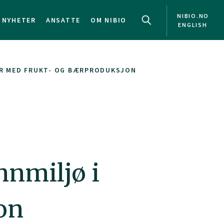
NIBIO.NO
NYHETER
ANSATTE
OM NIBIO
ENGLISH
ER MED FRUKT- OG BÆRPRODUKSJON
nnmiljø i
on