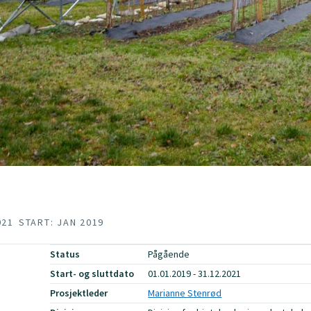
021
START: JAN 2019
Status
Pågående
Start- og sluttdato
01.01.2019 - 31.12.2021
Prosjektleder
Marianne Stenrød