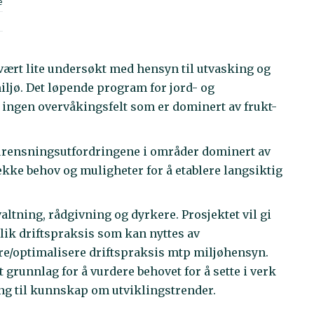
e
ært lite undersøkt med hensyn til utvasking og
iljø. Det løpende program for jord- og
 ingen overvåkingsfelt som er dominert av frukt-
rurensningsutfordringene i områder dominert av
kke behov og muligheter for å etablere langsiktig
ltning, rådgivning og dyrkere. Prosjektet vil gi
lik driftspraksis som kan nyttes av
re/optimalisere driftspraksis mtp miljøhensyn.
grunnlag for å vurdere behovet for å sette i verk
gang til kunnskap om utviklingstrender.