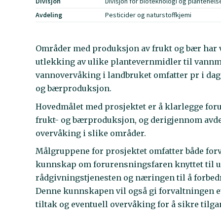
Divisjon
Divisjon for bioteknologi og plantehels
Avdeling
Pesticider og naturstoffkjemi
Områder med produksjon av frukt og bær har v
utlekking av ulike plantevernmidler til vannm
vannovervåking i landbruket omfatter pr i dag
og bærproduksjon.
Hovedmålet med prosjektet er å klarlegge fo
frukt- og bærproduksjon, og derigjennom avde
overvåking i slike områder.
Målgruppene for prosjektet omfatter både forva
kunnskap om forurensningsfaren knyttet til u
rådgivningstjenesten og næringen til å forbed
Denne kunnskapen vil også gi forvaltningen et 
tiltak og eventuell overvåking for å sikre til