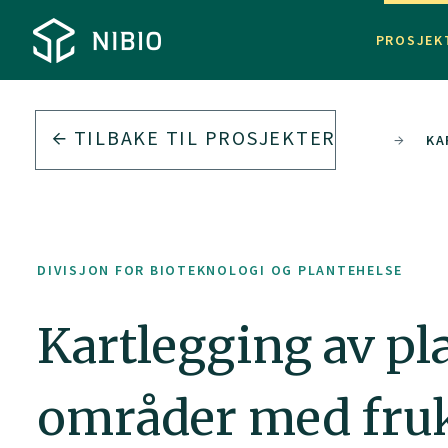
PROSJEK
TILBAKE TIL PROSJEKTER
DIVISJON FOR BIOTEKNOLOGI OG PLANTEHELSE
KA
DIVISJON FOR BIOTEKNOLOGI OG PLANTEHELSE
Kartlegging av pl
områder med fru