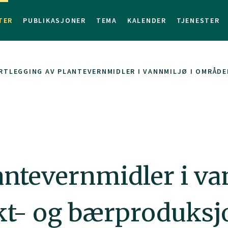
TER
PUBLIKASJONER
TEMA
KALENDER
TJENESTER
RTLEGGING AV PLANTEVERNMIDLER I VANNMILJØ I OMRÅD
antevernmidler i va
kt- og bærproduksj