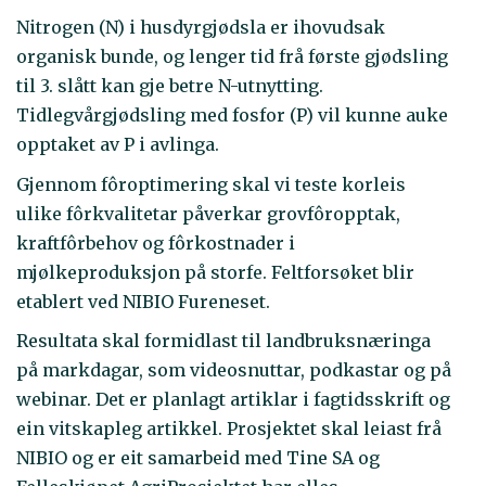
Nitrogen (N) i husdyrgjødsla er ihovudsak
organisk bunde, og lenger tid frå første gjødsling
til 3. slått kan gje betre N-utnytting.
Tidlegvårgjødsling med fosfor (P) vil kunne auke
opptaket av P i avlinga.
Gjennom fôroptimering skal vi teste korleis
ulike fôrkvalitetar påverkar grovfôropptak,
kraftfôrbehov og fôrkostnader i
mjølkeproduksjon på storfe. Feltforsøket blir
etablert ved NIBIO Fureneset.
Resultata skal formidlast til landbruksnæringa
på markdagar, som videosnuttar, podkastar og på
webinar. Det er planlagt artiklar i fagtidsskrift og
ein vitskapleg artikkel. Prosjektet skal leiast frå
NIBIO og er eit samarbeid med Tine SA og