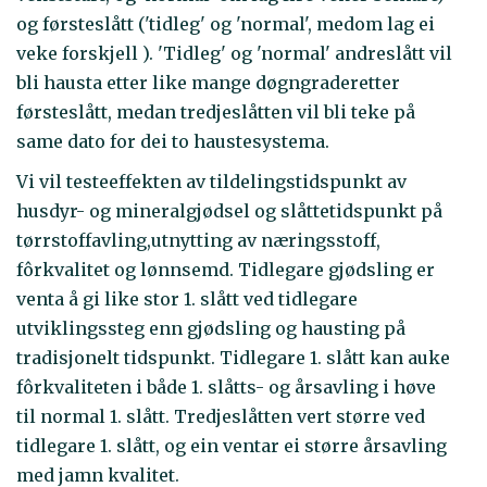
og førsteslått ('tidleg' og 'normal', medom lag ei
veke forskjell ). 'Tidleg' og 'normal' andreslått vil
bli hausta etter like mange døgngraderetter
førsteslått, medan tredjeslåtten vil bli teke på
same dato for dei to haustesystema.
Vi vil testeeffekten av tildelingstidspunkt av
husdyr- og mineralgjødsel og slåttetidspunkt på
tørrstoffavling,utnytting av næringsstoff,
fôrkvalitet og lønnsemd. Tidlegare gjødsling er
venta å gi like stor 1. slått ved tidlegare
utviklingssteg enn gjødsling og hausting på
tradisjonelt tidspunkt. Tidlegare 1. slått kan auke
fôrkvaliteten i både 1. slåtts- og årsavling i høve
til normal 1. slått. Tredjeslåtten vert større ved
tidlegare 1. slått, og ein ventar ei større årsavling
med jamn kvalitet.