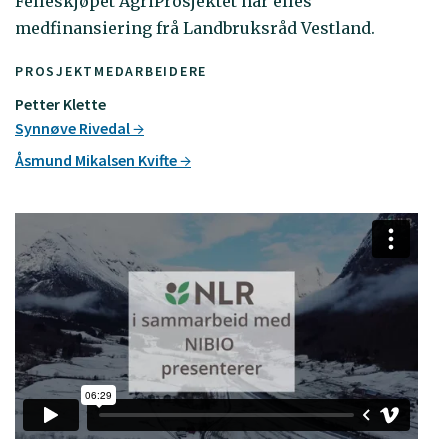
Felleskjøpet AgriProsjektet har elles
medfinansiering frå Landbruksråd Vestland.
PROSJEKTMEDARBEIDERE
Petter Klette
Synnøve Rivedal
Åsmund Mikalsen Kvifte