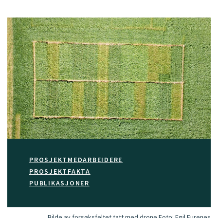
PROSJEKTMEDARBEIDERE
PROSJEKTFAKTA
PUBLIKASJONER
Bilde av forsøksfeltet tatt med drone
Foto:
Egil Furenes