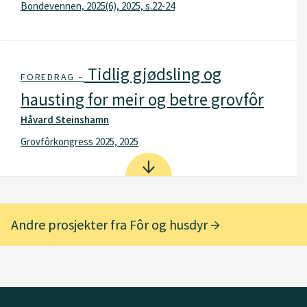
Bondevennen, 2025(6), 2025, s.22-24
Tidlig gjødsling og
FOREDRAG –
hausting for meir og betre grovfôr
Håvard Steinshamn
Grovfôrkongress 2025, 2025
Andre prosjekter fra Fôr og husdyr