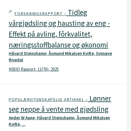
Tidleg
FORSKNINGSRAPPORT –
vårgjødsling og hausting av eng -
Effekt på avling, fôrkvalitet,
næringsstoffbalanse og økonomi
Håvard Steinshamn, Åsmund Mikalsen Kvifte, Synnøve
Rivedal
NIBIO Rapport, 11(76), 2025
Lønner
POPULÆRVITENSKAPELIG ARTIKKEL –
seg neppe å vente med gjødsling
Ander W Aune, Håvard Steinshamn, Åsmund Mikalsen
Kvifte, ...