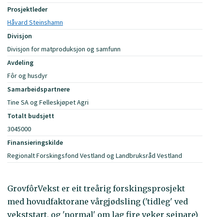
Prosjektleder
Håvard Steinshamn
Divisjon
Divisjon for matproduksjon og samfunn
Avdeling
Fôr og husdyr
Samarbeidspartnere
Tine SA og Felleskjøpet Agri
Totalt budsjett
3045000
Finansieringskilde
Regionalt Forskingsfond Vestland og Landbruksråd Vestland
GrovfôrVekst er eit treårig forskingsprosjekt
med hovudfaktorane vårgjødsling ('tidleg' ved
vekststart, og 'normal' om lag fire veker seinare)