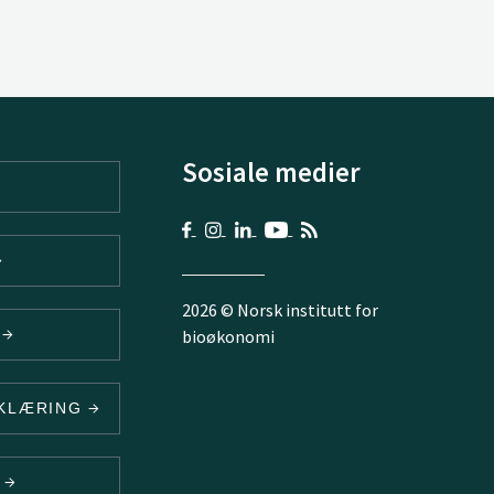
Sosiale medier
2026 © Norsk institutt for
V
bioøkonomi
RKLÆRING
N