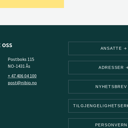
 oss
ANSATTE
Postboks 115
NO-1431 Ås
ADRESSER
+ 47 406 04 100
post@nibio.no
NYHETSBRE
TILGJENGELIGHETSE
PERSONVER