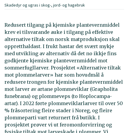
Skadedyr og ugras i skog-, jord- og hagebruk
Redusert tilgang på kjemiske plantevernmiddel
krev ei tilsvarande auke i tilgang på effektive
alternative tiltak om norsk matproduksjon skal
oppretthaldast. I frukt hastar det svært mykje
med utvikling av alternativ då det no ikkje fins
godkjente kjemiske plantevernmiddel mot
sommerfugllarver. Prosjektet «Alternative tiltak
mot plommelarver» har som hovudmål å
redusere trongen for kjemiske plantevernmiddel
mot larver av artane plommeviklar (Grapholita
funebrana) og plommeveps (to Hoplocampa-
artar). I 2022 førte plommeviklarlarver til over 50
% fråsortering fleire stader i Noreg, og fleire
plommeparti vart returnert frå butikk. I
prosjektet prøver vi ut feromonforvirring og
fysiske tiltak mot larveskade i plommer. Vi