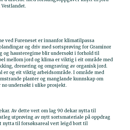
 Vestlandet.
 ved Fureneset er innanfor klimatilpassa
g blandingar og driv med sortsprøving for Graminor
g og hausteregime blir undersøkt i forhold til
pel mellom jord og klima er viktig i eit område med
kking, drenering og omgraving av organisk jord.
l er og eit viktig arbeidsområde. I område med
 blomstrande planter og manglande kunnskap om
ir no undersøkt i ulike prosjekt.
kar. Av dette vert om lag 90 dekar nytta til
vestleg utprøving av nytt sortsmateriale på oppdrag
ytta til forsøksareal vert leigd bort til