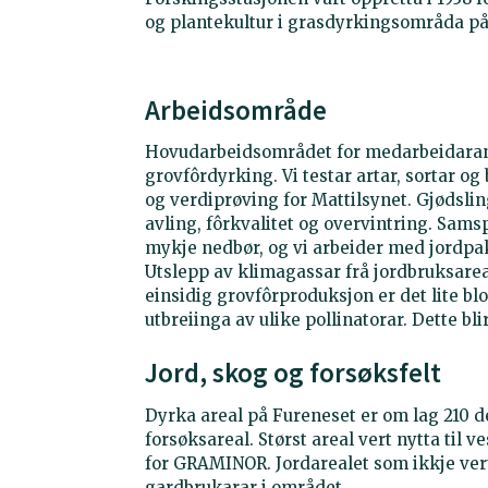
og plantekultur i grasdyrkingsområda på
Arbeidsområde
Hovudarbeidsområdet for medarbeidarane
grovfôrdyrking. Vi testar artar, sortar o
og verdiprøving for Mattilsynet. Gjødslin
avling, fôrkvalitet og overvintring. Sams
mykje nedbør, og vi arbeider med jordpa
Utslepp av klimagassar frå jordbruksarea
einsidig grovfôrproduksjon er det lite
utbreiinga av ulike pollinatorar. Dette bl
Jord, skog og forsøksfelt
Dyrka areal på Fureneset er om lag 210 de
forsøksareal. Størst areal vert nytta til 
for GRAMINOR. Jordarealet som ikkje vert n
gardbrukarar i området.