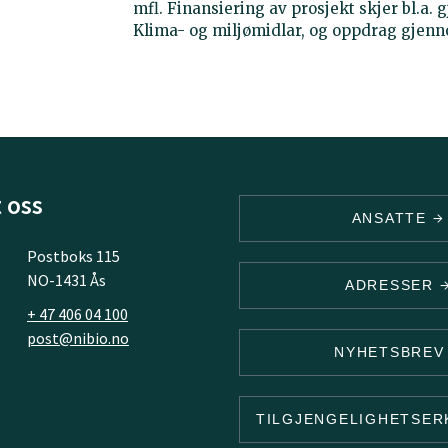
mfl. Finansiering av prosjekt skjer bl.a.
Klima- og miljømidlar, og oppdrag gjenn
 oss
ANSATTE
Postboks 115
NO-1431 Ås
ADRESSER
+ 47 406 04 100
post@nibio.no
NYHETSBRE
TILGJENGELIGHETSE