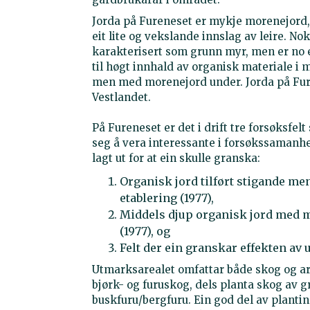
Jorda på Fureneset er mykje morenejord,
eit lite og vekslande innslag av leire. N
karakterisert som grunn myr, men er no 
til høgt innhald av organisk materiale i 
men med morenejord under. Jorda på Fure
Vestlandet.
På Fureneset er det i drift tre forsøksfel
seg å vera interessante i forsøkssamanhen
lagt ut for at ein skulle granska:
Organisk jord tilført stigande me
etablering (1977),
Middels djup organisk jord med m
(1977), og
Felt der ein granskar effekten av 
Utmarksarealet omfattar både skog og ar
bjørk- og furuskog, dels planta skog av gr
buskfuru/bergfuru. Ein god del av planti