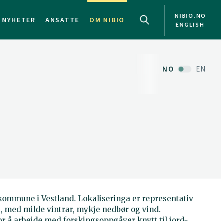
NIBIO.NO
NYHETER
ANSATTE
OM NIBIO
ENGLISH
NO
EN
 kommune i Vestland. Lokaliseringa er representativ
t, med milde vintrar, mykje nedbør og vind.
or å arbeide med forskingsoppgåver knytt til jord-