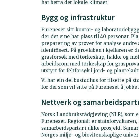
har betra det lokale klimaet.
Bygg og infrastruktur
Fureneset sitt kontor- og laboratoriebygg
der det eine har plass til 40 personar. Pl
preparering av prøver for analyse andre 
identifisert. På grovlaben i kjellaren er
grasforsøk med tørkeskap, hakke og mølle
arbeidsrom med tørkeskap for grasprøvar, 
utstyrt for feltforsøk i jord- og planteku
Vi har ein del bustadhus for tilsette på st
for dei som vil sitte på Fureneset å jobbe 
Nettverk og samarbeidspart
Norsk Landbruksrådgjeving (NLR), som er
Fureneset. Regionalt er statsforvaltaren
samarbeidspartar i ulike prosjekt. Samarb
Norges miljø- og biovitenskaplige unive