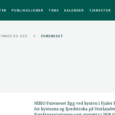
TER
PUBLIKASJONER
TEMA
KALENDER
TJENESTER
FINNER DU OSS
FURENESET
NIBIO Fureneset ligg ved kysten i Fjaler
for kystsona og fjordstroka på Vestlande
Forskingsstasjonen vart oppretta i 1938 f