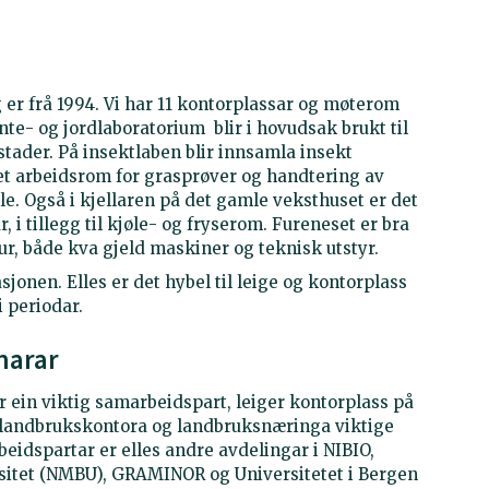
 er frå 1994. Vi har 11 kontorplassar og møterom
ante- og jordlaboratorium blir i hovudsak brukt til
stader. På insektlaben blir innsamla insekt
 det arbeidsrom for grasprøver og handtering av
. Også i kjellaren på det gamle veksthuset er det
i tillegg til kjøle- og fryserom. Fureneset er bra
ltur, både kva gjeld maskiner og teknisk utstyr.
asjonen. Elles er det hybel til leige og kontorplass
i periodar.
narar
 ein viktig samarbeidspart, leiger kontorplass på
, landbrukskontora og landbruksnæringa viktige
eidspartar er elles andre avdelingar i NIBIO,
rsitet (NMBU), GRAMINOR og Universitetet i Bergen