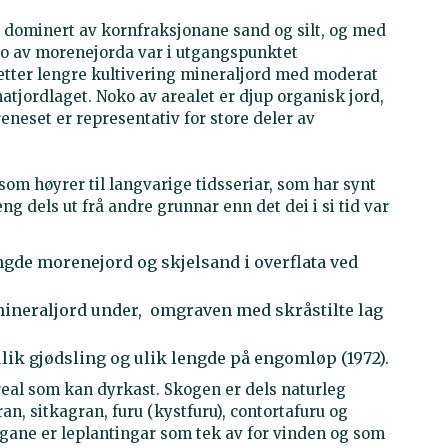
 dominert av kornfraksjonane sand og silt, og med
oko av morenejorda var i utgangspunktet
etter lengre kultivering mineraljord med moderat
matjordlaget. Noko av arealet er djup organisk jord,
neset er representativ for store deler av
t som høyrer til langvarige tidsseriar, som har synt
g dels ut frå andre grunnar enn det dei i si tid var
ngde morenejord og skjelsand i overflata ved
ineraljord under, omgraven med skråstilte lag
ulik gjødsling og ulik lengde på engomløp (1972).
eal som kan dyrkast. Skogen er dels naturleg
an, sitkagran, furu (kystfuru), contortafuru og
ngane er leplantingar som tek av for vinden og som