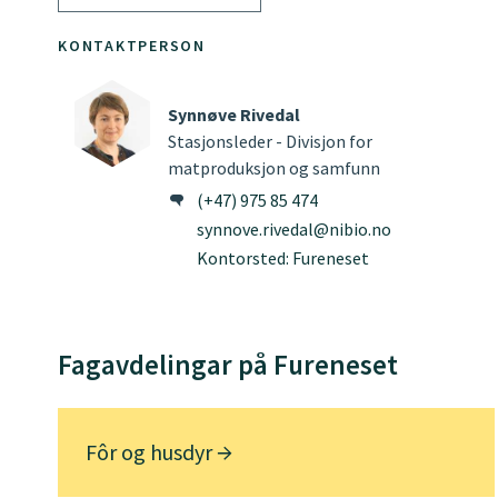
KONTAKTPERSON
Synnøve Rivedal
Stasjonsleder - Divisjon for
matproduksjon og samfunn
(+47) 975 85 474
synnove.rivedal@nibio.no
Kontorsted: Fureneset
Fagavdelingar på Fureneset
Fôr og husdyr