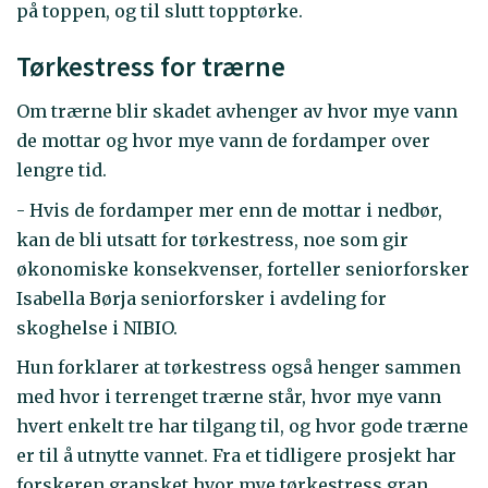
på toppen, og til slutt topptørke.
Tørkestress for trærne
Om trærne blir skadet avhenger av hvor mye vann
de mottar og hvor mye vann de fordamper over
lengre tid.
- Hvis de fordamper mer enn de mottar i nedbør,
kan de bli utsatt for tørkestress, noe som gir
økonomiske konsekvenser, forteller seniorforsker
Isabella Børja seniorforsker i avdeling for
skoghelse i NIBIO.
Hun forklarer at tørkestress også henger sammen
med hvor i terrenget trærne står, hvor mye vann
hvert enkelt tre har tilgang til, og hvor gode trærne
er til å utnytte vannet. Fra et tidligere prosjekt har
forskeren gransket hvor mye tørkestress gran