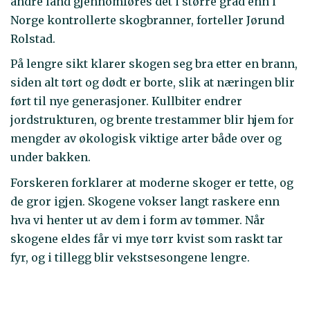
andre land gjennomføres det i større grad enn i
Norge kontrollerte skogbranner, forteller Jørund
Rolstad.
På lengre sikt klarer skogen seg bra etter en brann,
siden alt tørt og dødt er borte, slik at næringen blir
ført til nye generasjoner. Kullbiter endrer
jordstrukturen, og brente trestammer blir hjem for
mengder av økologisk viktige arter både over og
under bakken.
Forskeren forklarer at moderne skoger er tette, og
de gror igjen. Skogene vokser langt raskere enn
hva vi henter ut av dem i form av tømmer. Når
skogene eldes får vi mye tørr kvist som raskt tar
fyr, og i tillegg blir vekstsesongene lengre.