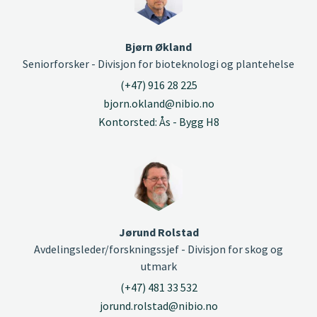
Bjørn Økland
Seniorforsker - Divisjon for bioteknologi og plantehelse
(+47) 916 28 225
bjorn.okland@nibio.no
Kontorsted: Ås - Bygg H8
Jørund Rolstad
Avdelingsleder/forskningssjef - Divisjon for skog og
utmark
(+47) 481 33 532
jorund.rolstad@nibio.no