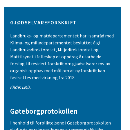
GJØDSELVAREFORSKRIFT
Landbruks- og matdepartementet har i samråd med
Klima- og miljødepartementet besluttet å gi
Landbruksdirektoratet, Miljødirektoratet og
Mattilsynet i felleskap et oppdrag å utarbeide
forslag til revidert forskrift om gjødselvarer mv. av
organisk opphav med mål om at ny forskrift kan
fastsettes med virkning fra 2018.
Kilde: LMD.
Gøteborgprotokollen
I henhold til forpliktelsene i Gøteborgprotokollen
skulle de norske utslippene av ammoniakk ikke