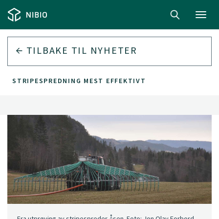
Toggl
navig
TILBAKE TIL
NYHETER
STRIPESPREDNING MEST EFFEKTIVT
Fra utprøving av stripespreder Åsen. Foto: Jon Olav Forbord,