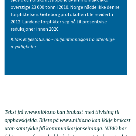
overstige 23 000 tonn i 2010. Norge nådde ikke denne
forpliktelsen. Gøteborgprotokollen ble revidert i
2012. Landene forplikter seg nå til prosentvise
reduksjoner innen 2020.
Kilde: Miljøstatus.no – miljøinformasjon fra offentlige
myndigheter.
Tekst frå www.nibio.no kan brukast med tilvising til
opphavskjelda. Bilete på www.nibio.no kan ikkje brukast
utan samtykke frå kommunikasjonseininga. NIBIO har