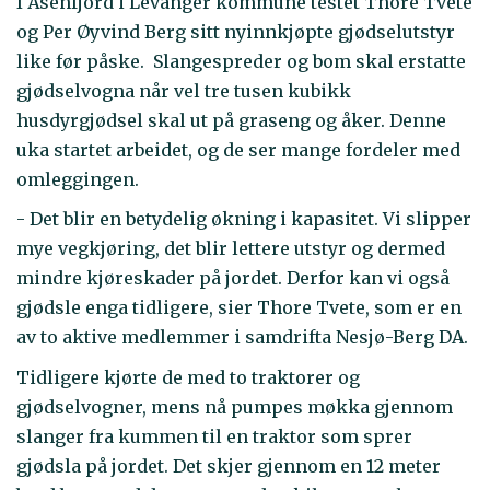
I Åsenfjord i Levanger kommune testet Thore Tvete
og Per Øyvind Berg sitt nyinnkjøpte gjødselutstyr
like før påske. Slangespreder og bom skal erstatte
gjødselvogna når vel tre tusen kubikk
husdyrgjødsel skal ut på graseng og åker. Denne
uka startet arbeidet, og de ser mange fordeler med
omleggingen.
- Det blir en betydelig økning i kapasitet. Vi slipper
mye vegkjøring, det blir lettere utstyr og dermed
mindre kjøreskader på jordet. Derfor kan vi også
gjødsle enga tidligere, sier Thore Tvete, som er en
av to aktive medlemmer i samdrifta Nesjø-Berg DA.
Tidligere kjørte de med to traktorer og
gjødselvogner, mens nå pumpes møkka gjennom
slanger fra kummen til en traktor som sprer
gjødsla på jordet. Det skjer gjennom en 12 meter