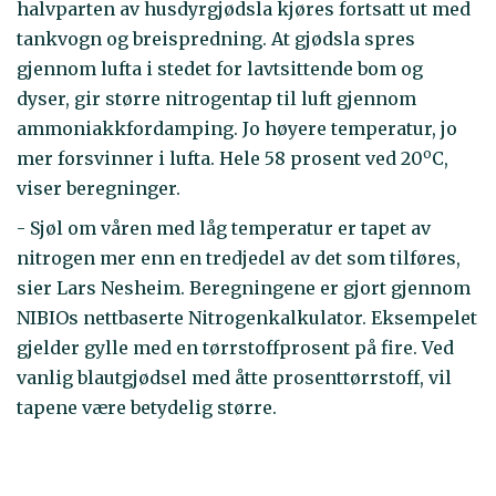
halvparten av husdyrgjødsla kjøres fortsatt ut med
tankvogn og breispredning. At gjødsla spres
gjennom lufta i stedet for lavtsittende bom og
dyser, gir større nitrogentap til luft gjennom
ammoniakkfordamping. Jo høyere temperatur, jo
o
mer forsvinner i lufta. Hele 58 prosent ved 20
C,
viser beregninger.
- Sjøl om våren med låg temperatur er tapet av
nitrogen mer enn en tredjedel av det som tilføres,
sier Lars Nesheim. Beregningene er gjort gjennom
NIBIOs nettbaserte Nitrogenkalkulator. Eksempelet
gjelder gylle med en tørrstoffprosent på fire. Ved
vanlig blautgjødsel med åtte prosenttørrstoff, vil
tapene være betydelig større.