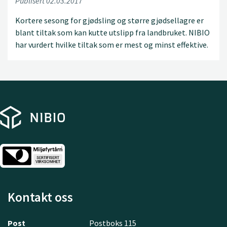
Publisert 02.03.2017
Kortere sesong for gjødsling og større gjødsellagre er
blant tiltak som kan kutte utslipp fra landbruket. NIBIO
har vurdert hvilke tiltak som er mest og minst effektive.
Kontakt oss
Post
Postboks 115