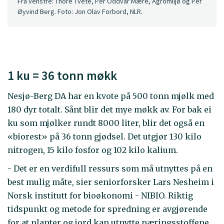
Fra venstre: Thore Tvete, Per Oddvar Mære, Agromiljø og Per
Øyvind Berg. Foto: Jon Olav Forbord, NLR.
1 ku = 36 tonn møkk
Nesjø-Berg DA har en kvote på 500 tonn mjølk med
180 dyr totalt. Sånt blir det mye møkk av. For bak ei
ku som mjølker rundt 8000 liter, blir det også en
«biorest» på 36 tonn gjødsel. Det utgjør 130 kilo
nitrogen, 15 kilo fosfor og 102 kilo kalium.
- Det er en verdifull ressurs som må utnyttes på en
best mulig måte, sier seniorforsker Lars Nesheim i
Norsk institutt for bioøkonomi - NIBIO. Riktig
tidspunkt og metode for spredning er avgjørende
for at planter og jord kan utnytte næringsstoffene.