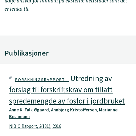
ikkje ansvar for innhald på eksterne nettstader som det
er lenka til.
Publikasjoner
Utredning av
FORSKNINGSRAPPORT –
forslag til forskriftskrav om tillatt
spredemengde av fosfor i jordbruket
Anne K. Falk Øgaard, Annbjørg Kristoffersen, Marianne
Bechmann
NIBIO Rapport, 2(131), 2016