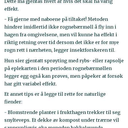
Dette må gjentas hvert år hvis det skal ha varig
effekt.
- Få gjerne med naboene på tiltaket! Metoden
hindrer imidlertid ikke rognebærmøll å fly inn i
hagen fra omgivelsene, men vil kunne ha effekt i
riktig retning over tid dersom det ikke er for mye
rogn rett i nærheten, legger insektforskeren til.
Hun sier gjentatt sprøyting med rybs- eller rapsolje
på eplekarten i den perioden rognebærmøllen
legger egg også kan prøves, men påpeker at forsøk
har gitt variabel effekt.
Et annet tips er å legge til rette for naturlige
fiender:
- Blomstrende planter i frukthagen trekker til seg
snylteveps. Et dekke av kompost under trærne vil
sannsynligvis øke mengden bakkelevende