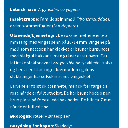
Latinsk navn:
Argyresthia conjugella
Insektgruppe:
Familie spinnmøll (
Yponomeutidae
),
orden sommerfugler (
Lepidoptera
)
Utseende/kjennetegn:
De voksne møllene er 5-6
mm lang med vingespenn på 10-14 mm. Vingene på
møll som nettopp har klekket er brune/ burgunder
med blekgul bakkant, men gråner etter hvert. Det
latinske slektsnavnet
Argyresthia
betyr «kledd i sølv»,
og henviser til at rognebærmøllen og dens
slektninger har sølvskimrende vingeskjell.
Larvene er først skittenhvite, men skifter farge til
rosa når de er fullt utvokst. De har brunt hode og en
brun plate på første ledd bak hodet. De blir ca. 7 mm
når de er fullvoksne.
Økologisk rolle:
Plantespiser
Betydning for hagen:
Skadedyr