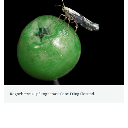
Rognebærmøll på rognebær. Foto: Erling Fløistad.