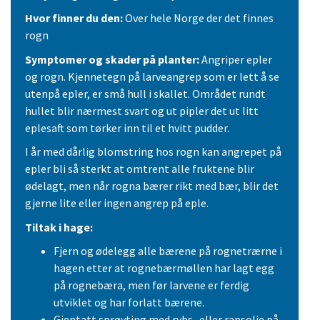
Hvor finner du den:
Over hele Norge der det finnes
rogn
Symptomer og skader på planter:
Angriper epler
og rogn. Kjennetegn på larveangrep som er lett å se
utenpå epler, er små hull i skallet. Området rundt
hullet blir nærmest svart og ut pipler det ut litt
eplesaft som tørker inn til et hvitt pudder.
I år med dårlig blomstring hos rogn kan angrepet på
epler bli så sterkt at omtrent alle fruktene blir
ødelagt, men når rogna bærer rikt med bær, blir det
gjerne lite eller ingen angrep på eple.
Tiltak i hage:
Fjern og ødelegg alle bærene på rognetrærne i
hagen etter at rognebærmøllen har lagt egg
på rognebæra, men før larvene er ferdig
utviklet og har forlatt bærene.
Gjentatt sprøyting med rybs- eller rapsolje på