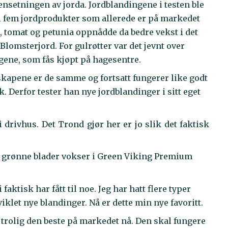
nsetningen av jorda. Jordblandingene i testen ble
i fem jordprodukter som allerede er på markedet
 tomat og petunia oppnådde da bedre vekst i det
lomsterjord. For gulrøtter var det jevnt over
gene, som fås kjøpt på hagesentre.
skapene er de samme og fortsatt fungerer like godt
k. Derfor tester han nye jordblandinger i sitt eget
i drivhus. Det Trond gjør her er jo slik det faktisk
ke grønne blader vokser i Green Viking Premium
i faktisk har fått til noe. Jeg har hatt flere typer
iklet nye blandinger. Nå er dette min nye favoritt.
te trolig den beste på markedet nå. Den skal fungere