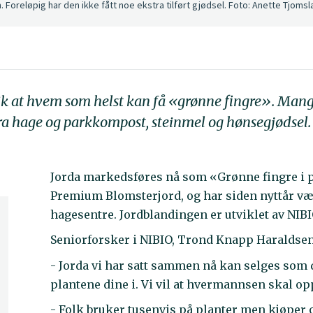
n. Foreløpig har den ikke fått noe ekstra tilført gjødsel. Foto: Anette Tjomsl
lik at hvem som helst kan få «grønne fingre». Mang
ra hage og parkkompost, steinmel og hønsegjødsel.
Jorda markedsføres nå som «Grønne fingre i p
Premium Blomsterjord, og har siden nyttår vær
hagesentre. Jordblandingen er utviklet av NIB
Seniorforsker i NIBIO, Trond Knapp Haraldsen 
- Jorda vi har satt sammen nå kan selges som
plantene dine i. Vi vil at hvermannsen skal oppl
- Folk bruker tusenvis på planter men kjøper of