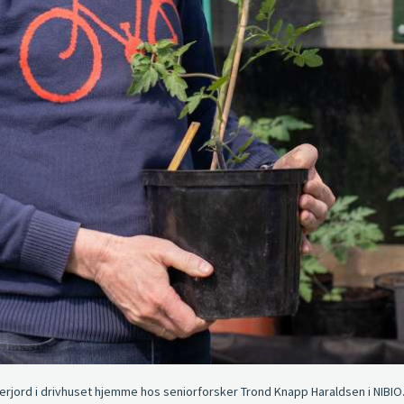
ord i drivhuset hjemme hos seniorforsker Trond Knapp Haraldsen i NIBIO. P