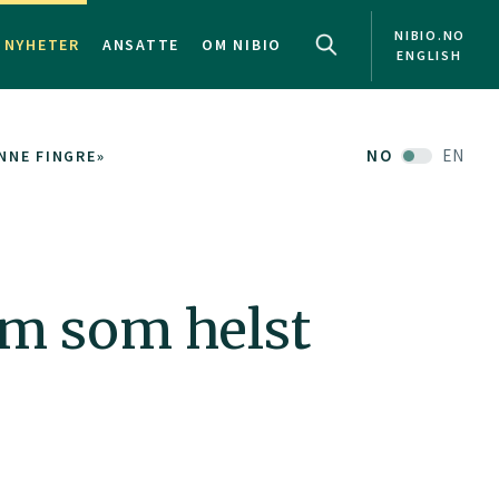
NIBIO.NO
NYHETER
ANSATTE
OM NIBIO
ENGLISH
NO
EN
NNE FINGRE»
em som helst