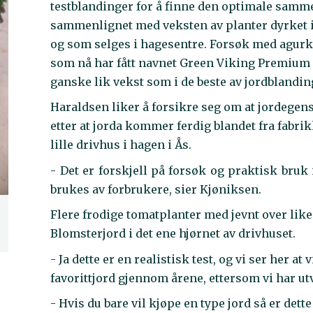
testblandinger for å finne den optimale samme
sammenlignet med veksten av planter dyrket 
og som selges i hagesentre. Forsøk med agurk,
som nå har fått navnet Green Viking Premium B
ganske lik vekst som i de beste av jordblandin
Haraldsen liker å forsikre seg om at jordegen
etter at jorda kommer ferdig blandet fra fabrik
lille drivhus i hagen i Ås.
- Det er forskjell på forsøk og praktisk bruk 
brukes av forbrukere, sier Kjøniksen.
Flere frodige tomatplanter med jevnt over li
Blomsterjord i det ene hjørnet av drivhuset.
- Ja dette er en realistisk test, og vi ser her at v
favorittjord gjennom årene, ettersom vi har utv
- Hvis du bare vil kjøpe en type jord så er det