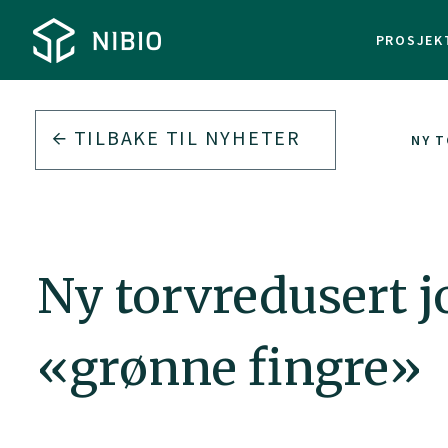
PROSJEK
TILBAKE TIL
NYHETER
NY T
Ny torvredusert 
«grønne fingre»