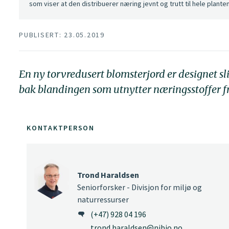
som viser at den distribuerer næring jevnt og trutt til hele plante
PUBLISERT: 23.05.2019
En ny torvredusert blomsterjord er designet s
bak blandingen som utnytter næringsstoffer f
KONTAKTPERSON
Trond Haraldsen
Seniorforsker - Divisjon for miljø og
naturressurser
(+47) 928 04 196
trond.haraldsen@nibio.no