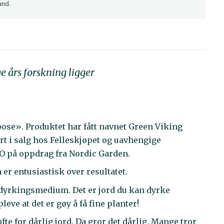
and.
e års forskning ligger
ose». Produktet har fått navnet Green Viking
t i salg hos Felleskjøpet og uavhengige
IO på oppdrag fra Nordic Garden.
er entusiastisk over resultatet.
 dyrkingsmedium. Det er jord du kan dyrke
eve at det er gøy å få fine planter!
te for dårlig jord. Da gror det dårlig. Mange tror