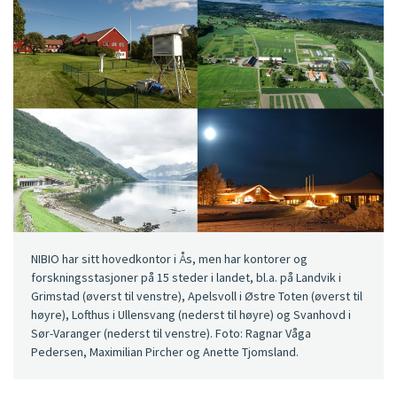
NIBIO har sitt hovedkontor i Ås, men har kontorer og
forskningsstasjoner på 15 steder i landet, bl.a. på Landvik i
Grimstad (øverst til venstre), Apelsvoll i Østre Toten (øverst til
høyre), Lofthus i Ullensvang (nederst til høyre) og Svanhovd i
Sør-Varanger (nederst til venstre). Foto: Ragnar Våga
Pedersen, Maximilian Pircher og Anette Tjomsland.