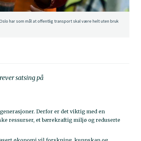
lo har som mål at offentlig transport skal være helt uten bruk
rever satsing på
generasjoner. Derfor er det viktig med en
e ressurser, et bærekraftig miljø og reduserte
obasert økonomi vil forskning, kunnskap og