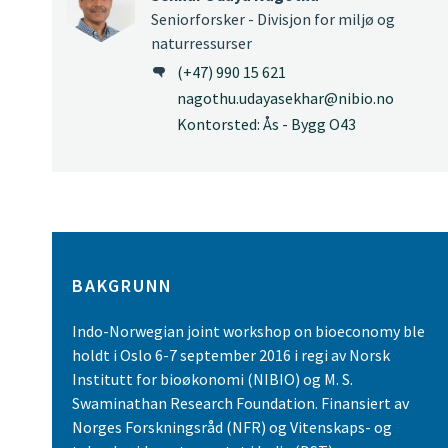
Seniorforsker - Divisjon for miljø og
naturressurser
(+47) 990 15 621
nagothu.udayasekhar@nibio.no
Kontorsted: Ås - Bygg O43
BAKGRUNN
Indo-Norwegian joint workshop on bioeconomy ble
holdt i Oslo 6-7 september 2016 i regi av Norsk
Institutt for bioøkonomi (NIBIO) og M. S.
Swaminathan Research Foundation. Finansiert av
Norges Forskningsråd (NFR) og Vitenskaps- og