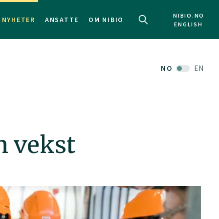
NIBIO.NO
NYHETER
ANSATTE
OM NIBIO
ENGLISH
NO
EN
n vekst