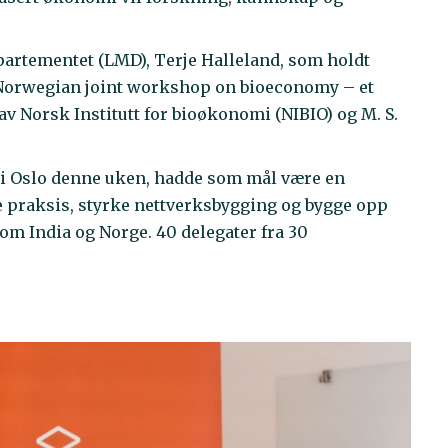
partementet (LMD), Terje Halleland, som holdt
Norwegian joint workshop on bioeconomy – et
v Norsk Institutt for bioøkonomi (NIBIO) og M. S.
r i Oslo denne uken, hadde som mål være en
te praksis, styrke nettverksbygging og bygge opp
m India og Norge. 40 delegater fra 30