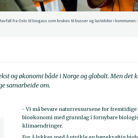
ll fra Oslo til biogass som brukes til busser og lastebiler i kommunen. Os
ekst og økonomi både i Norge og globalt. Men det k
rge samarbeide om.
- Vi må bevare naturressursene for fremtidige 
bioøkonomi med grunnlag i fornybare biologisk
klimaendringer.
For å lykkes med å utvikle en bærekraftig bi