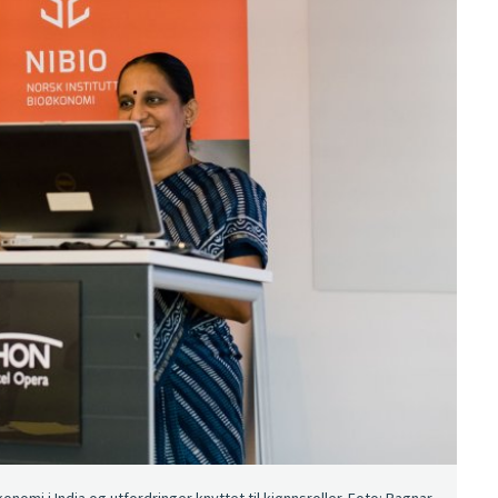
omi i India og utfordringer knyttet til kjønnsroller. Foto: Ragnar