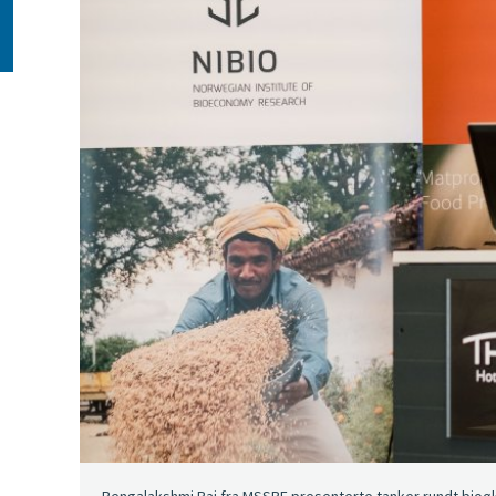
Rengalakshmi Raj fra MSSRF presenterte tanker rundt bioøkon