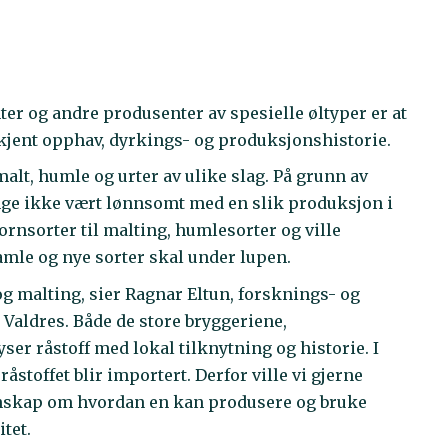
ter og andre produsenter av spesielle øltyper er at
kjent opphav, dyrkings- og produksjonshistorie.
malt, humle og urter av ulike slag. På grunn av
nge ikke vært lønnsomt med en slik produksjon i
ornsorter til malting, humlesorter og ville
gamle og nye sorter skal under lupen.
og malting, sier Ragnar Eltun, forsknings- og
 Valdres. Både de store bryggeriene,
r råstoff med lokal tilknytning og historie. I
råstoffet blir importert. Derfor ville vi gjerne
nnskap om hvordan en kan produsere og bruke
itet.