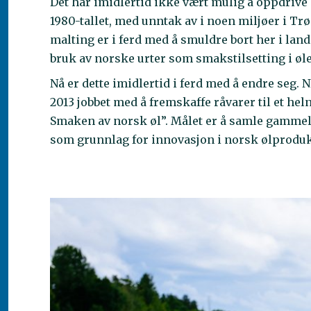
Det har imidlertid ikke vært mulig å oppdrive
1980-tallet, med unntak av i noen miljøer i 
malting er i ferd med å smuldre bort her i lan
bruk av norske urter som smakstilsetting i øl
Nå er dette imidlertid i ferd med å endre seg. 
2013 jobbet med å fremskaffe råvarer til et hel
Smaken av norsk øl”. Målet er å samle gammel
som grunnlag for innovasjon i norsk ølprodu