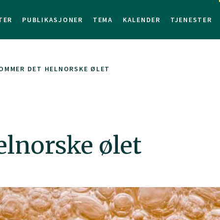
TER
PUBLIKASJONER
TEMA
KALENDER
TJENESTER
KOMMER DET HELNORSKE ØLET
lnorske ølet