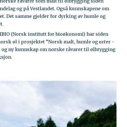
 norske råvarer som malt til ølbrygging siden
Trøndelag og på Vestlandet. Også kunnskapene om
det. Det samme gjelder for dyrking av humle og
et.
NIBIO (Norsk institutt for bioøkonomi) har siden
norsk øl i prosjektet “Norsk malt, humle og urter -
 og ny kunnskap om norske råvarer til ølbrygging
ksjon.