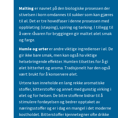
Malting
er navnet på den biologiske prosessen der
stivelsen i korn omdannes til sukker som kan gjæres
til øl. Det er tre hovedfaser i denne prosessen med
oppbløting (støping), spiring og tørking. I tillegg til
å være råvaren for bryggingen gir maltet ølet smak
og farge.
Humle og urter
er andre viktige ingredienser i øl. De
gir ikke bare smak, men kan også ha viktige
helsebringende effekter. Humlen tilsettes for å gi
ølet bitterhet og aroma. Tradisjonelt har den også
vært brukt for å konservere ølet.
Urtene kan inneholde en lang rekke aromatiske
stoffer, bitterstoffer og annet med gunstig virking i
ølet og for helsen. De bitre stoffene bidrar til å
stimulere fordøyelsen og bedrer opptaket av
næringsstoffer og er i dag en mangel i det moderne
kostholdet. Bitterstoffer kjennetegner ofte drikke