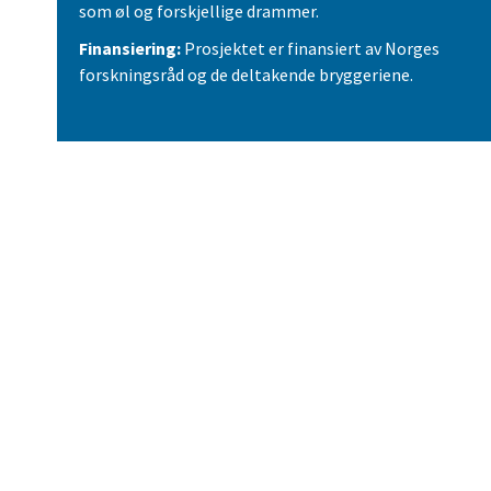
som øl og forskjellige drammer.
Finansiering:
Prosjektet er finansiert av Norges
forskningsråd og de deltakende bryggeriene.