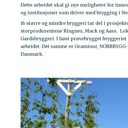
Dette arbeidet skal gi nye muligheter for inno
og institusjoner som driver med brygging i N
16 større og mindre bryggeri tar del i prosjek
storprodusentene Ringnes, Mack og Aass. Lok
Gardsbryggeri. I høst prøvebrygget bryggeriet e
arbeidet. Det samme er Graminor, NORBRYGG-
Danmark.