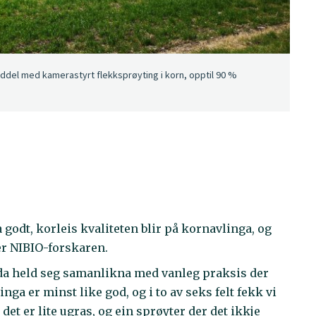
ddel med kamerastyrt flekksprøyting i korn, opptil 90 %
godt, korleis kvaliteten blir på kornavlinga, og
r NIBIO-forskaren.
da held seg samanlikna med vanleg praksis der
nga er minst like god, og i to av seks felt fekk vi
det er lite ugras, og ein sprøyter der det ikkje