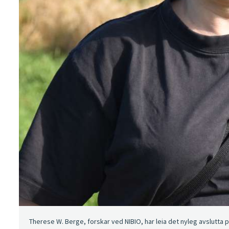
Therese W. Berge, forskar ved NIBIO, har leia det nyleg avslutta