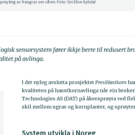
røyting av frøugras om våren. Foto: Siri Elise Dybdal
ogisk sensorsystem fører ikkje berre til redusert b
alitet på avlinga.
I det nyleg avslutta prosjektet
PresiHøstkorn
har
kvaliteten på haustkornavlinga når ein bruke
Technologies AS (DAT) på åkersprøyta ved fle
skil mellom ugras og kornplanter, og sprøyter
System utvikla i Noreg