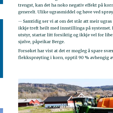
trengst, kan det ha noko negativ effekt på korne
generelt. Ulike ugrasmiddel og høve ved sprøyt
-- Samtidig ser vi at om det står att meir ugr
ikkje treft heilt med innstillinga på systemet. E
utstyr, startar litt forsiktig og ikkje vel for l
sjølve, påpeikar Berge.
Forsøket har vist at det er mogleg å spare s
flekksprøyting i korn, opptil 90 % avhengig a