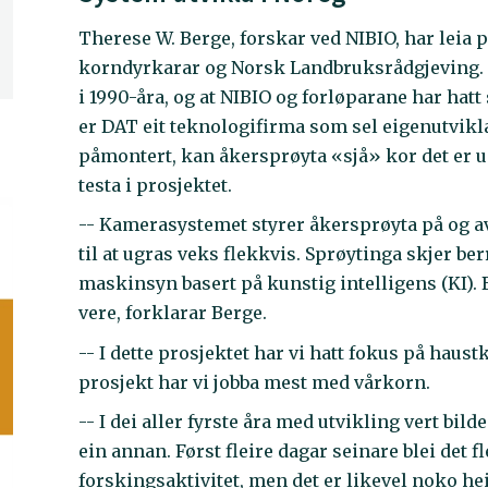
Therese W. Berge, forskar ved NIBIO, har leia
korndyrkarar og Norsk Landbruksrådgjeving. H
i 1990-åra, og at NIBIO og forløparane har hat
er DAT eit teknologifirma som sel eigenutvikl
påmontert, kan åkersprøyta «sjå» kor det er ug
testa i prosjektet.
-- Kamerasystemet styrer åkersprøyta på og av 
til at ugras veks flekkvis. Sprøytinga skjer b
maskinsyn basert på kunstig intelligens (KI). 
vere, forklarar Berge.
-- I dette prosjektet har vi hatt fokus på haus
prosjekt har vi jobba mest med vårkorn.
-- I dei aller fyrste åra med utvikling vert bil
ein annan. Først fleire dagar seinare blei det 
forskingsaktivitet, men det er likevel noko hei