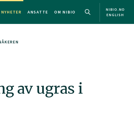
NIBIO.NO
NYHETER
ANSATTE
OM NIBIO
ENGLISH
RNÅKEREN
ng av ugras i