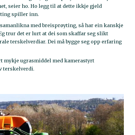
t, seier ho. Ho legg til at dette ikkje gjeld
ing spiller inn.
as samanlikna med breisprøyting, så har ein kanskje
g trur det er lurt at dei som skaffar seg slikt
iberale terskelverdiar. Dei må bygge seg opp erfaring
vært mykje ugrasmiddel med kamerastyrt
v terskelverdi.