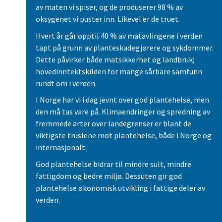
av maten vi spiser, og de produserer 98 % av
oksygenet vi puster inn. Likevel er de truet.
Hvert år går opptil 40 % av matavlingene i verden
tapt på grunn av planteskadegjørere og sykdommer.
Dette påvirker både matsikkerhet og landbruk;
hovedinntektskilden for mange sårbare samfunn
rundt om i verden.
I Norge har vi i dag jevnt over god plantehelse, men
den må tas vare på. Klimaendringer og spredning av
fremmede arter over landegrenser er blant de
viktigste truslene mot plantehelse, både i Norge og
internasjonalt.
God plantehelse bidrar til mindre sult, mindre
fattigdom og bedre miljø. Dessuten gir god
plantehelse økonomisk utvikling i fattige deler av
verden.