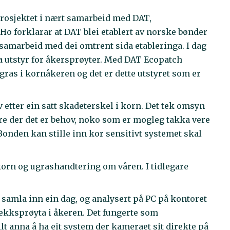
 prosjektet i nært samarbeid med DAT,
o forklarar at DAT blei etablert av norske bønder
t samarbeid med dei omtrent sida etableringa. I dag
a utstyr for åkersprøyter. Med DAT Ecopatch
ras i kornåkeren og det er dette utstyret som er
etter ein satt skadeterskel i korn. Det tek omsyn
erre der det er behov, noko som er mogleg takka vere
Bonden kan stille inn kor sensitivt systemet skal
tkorn og ugrashandtering om våren. I tidlegare
de samla inn ein dag, og analysert på PC på kontoret
flekksprøyta i åkeren. Det fungerte som
lt anna å ha eit system der kameraet sit direkte på