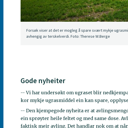
Forsøk viser at det er mogleg å spare svært mykje ugrasmi
avhengig av terskelverdi. Foto: Therese W.Berge
Gode nyheiter
-- Vi har undersøkt om ugraset blir nedkjempa 
kor mykje ugrasmiddel ein kan spare, opplyse
-- Den kjempegode nyheita er at avlingsmeng
ein sprøyter heile feltet og med same dose. Avli
faktisk meir avling. Det handlar nok om at når 