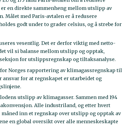
t er en direkte sammenheng mellom utslipp av
 Målet med Paris-avtalen er å redusere
oldes godt under to grader celsius, og å strebe for
duseres vesentlig. Det er derfor viktig med netto-
det vil si balanse mellom utslipp og opptak,
s seksjon for utslippsregnskap og tiltaksanalyse.
for Norges rapportering av klimagassregnskap til
 ansvar for at regnskapet er utarbeidet og
slinjene.
 klodens utslipp av klimagasser. Sammen med 194
akonvensjon. Alle industriland, og etter hvert
il måned inn et regnskap over utslipp og opptak av
ene en global oversikt over alle menneskeskapte