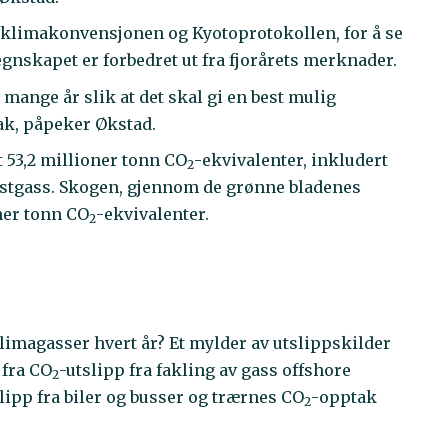
v klimakonvensjonen og Kyotoprotokollen, for å se
egnskapet er forbedret ut fra fjorårets merknader.
mange år slik at det skal gi en best mulig
ak, påpeker Økstad.
t 53,2 millioner tonn CO
-ekvivalenter, inkludert
2
ystgass. Skogen, gjennom de grønne bladenes
oner tonn CO
-ekvivalenter.
2
limagasser hvert år? Et mylder av utslippskilder
 fra CO
-utslipp fra fakling av gass offshore
2
slipp fra biler og busser og trærnes CO
-opptak
2