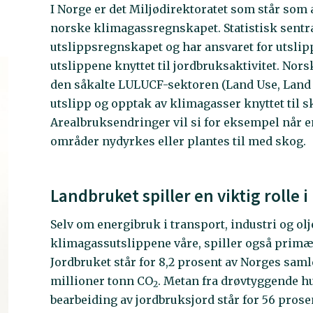
I Norge er det Miljødirektoratet som står som
norske klimagassregnskapet. Statistisk sentra
utslippsregnskapet og har ansvaret for utslipp
utslippene knyttet til jordbruksaktivitet. Nors
den såkalte LULUCF-sektoren (Land Use, Land
utslipp og opptak av klimagasser knyttet til
Arealbruksendringer vil si for eksempel når e
områder nydyrkes eller plantes til med skog.
Landbruket spiller en viktig rolle
Selv om energibruk i transport, industri og olj
klimagassutslippene våre, spiller også primæ
Jordbruket står for 8,2 prosent av Norges saml
millioner tonn CO
. Metan fra drøvtyggende h
2
bearbeiding av jordbruksjord står for 56 prose