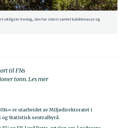
rt viktigste treslag, den har størst samlet kubikkmasse og
ort til FNs
ioner tonn. Les mer
4» er utarbeidet av Miljødirektoratet i
og Statistisk sentralbyrå.
te EU og 175 land Paris-avtalen om å redusere