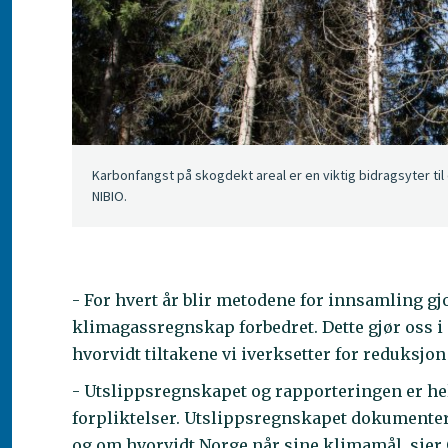
Karbonfangst på skogdekt areal er en viktig bidragsyter ti
NIBIO.
- For hvert år blir metodene for innsamling gjo
klimagassregnskap forbedret. Dette gjør oss i s
hvorvidt tiltakene vi iverksetter for reduksjo
- Utslippsregnskapet og rapporteringen er hel
forpliktelser. Utslippsregnskapet dokumentere
og om hvorvidt Norge når sine klimamål, sier