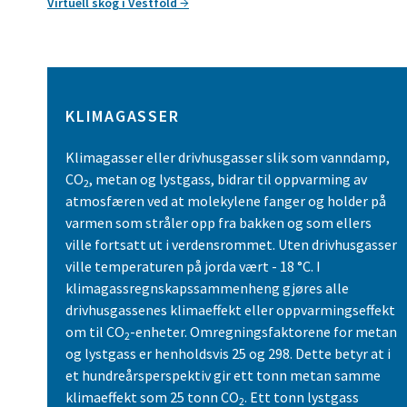
Virtuell skog i Vestfold
KLIMAGASSER
Klimagasser eller drivhusgasser slik som vanndamp,
CO
, metan og lystgass, bidrar til oppvarming av
2
atmosfæren ved at molekylene fanger og holder på
varmen som stråler opp fra bakken og som ellers
ville fortsatt ut i verdensrommet. Uten drivhusgasser
ville temperaturen på jorda vært - 18 °C. I
klimagassregnskapssammenheng gjøres alle
drivhusgassenes klimaeffekt eller oppvarmingseffekt
om til CO
-enheter. Omregningsfaktorene for metan
2
og lystgass er henholdsvis 25 og 298. Dette betyr at i
et hundreårsperspektiv gir ett tonn metan samme
klimaeffekt som 25 tonn CO
. Ett tonn lystgass
2