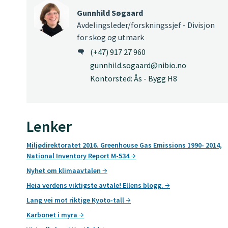
Gunnhild Søgaard
Avdelingsleder/forskningssjef - Divisjon
for skog og utmark
(+47) 917 27 960
gunnhild.sogaard@nibio.no
Kontorsted: Ås - Bygg H8
Lenker
Miljødirektoratet 2016. Greenhouse Gas Emissions 1990- 2014,
National Inventory Report M-534
Nyhet om klimaavtalen
Heia verdens viktigste avtale! Ellens blogg.
Lang vei mot riktige Kyoto-tall
Karbonet i myra