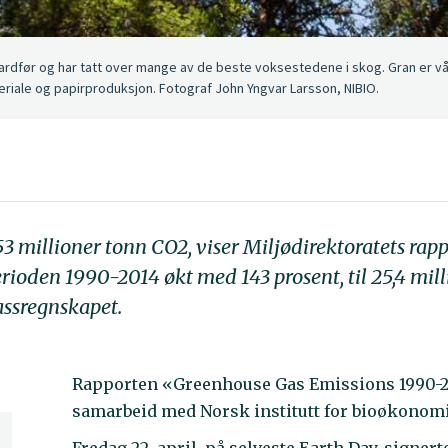
ardfør og har tatt over mange av de beste voksestedene i skog. Gran er vå
iale og papirproduksjon. Fotograf John Yngvar Larsson, NIBIO.
53 millioner tonn CO2, viser Miljødirektoratets rapp
rioden 1990-2014 økt med 143 prosent, til 25,4 mill
assregnskapet.
Rapporten «Greenhouse Gas Emissions 1990-201
samarbeid med Norsk institutt for bioøkonomi 
Fredag 22. april, på selveste Earth Day, signer