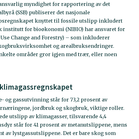
 ansvarlig myndighet for rapportering av det
lbyrå (SSB) publiserer det nasjonale
sregnskapet knyttet til fossile utslipp inkludert
k institutt for bioøkonomi (NIBIO) har ansvaret for
 Use Change and Forestry) – som inkluderer
 skogbruksvirksomhet og arealbruksendringer.
nkelte områder gror igjen med trær, eller noen
 i klimagassregnskapet
e- og gassutvinning står for 73,2 prosent av
rnæringene, jordbruk og skogbruk, viktige roller.
ede utslipp av klimagasser, tilsvarende 4,4
usdyr står for 41 prosent av metanutslippene, mens
nt av lystgassutslippene. Det er bare skog som