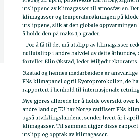
utslippene av klimagasser til atmosfæren. De
klimagasser og temperaturøkningen på kloden.
utslippene, slik at den globale oppvarmingen h
å holde den på maks 1,5 grader.
- For å få til det må utslipp av klimagasser re
nullutslipp i andre halvdel av dette århundre, 
forteller Elin Økstad, leder Miljødirektoratet
Økstad og hennes medarbeidere er ansvarlige 
FNs klimapanel og til Kyotoprotokollen, de har
rapportert i henhold til internasjonale retning
Mye gjøres allerede for å holde oversikt over
andre land og EU har Norge ratifisert FNs klim
også utviklingslandene, sender hvert år i apr
klimagasser. Til sammen utgjør disse rapport
utslipp og opptak av klimagasser.