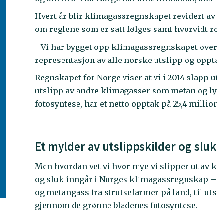
Hvert år blir klimagassregnskapet revidert a
om reglene som er satt følges samt hvorvidt r
- Vi har bygget opp klimagassregnskapet over 
representasjon av alle norske utslipp og oppt
Regnskapet for Norge viser at vi i 2014 slapp u
utslipp av andre klimagasser som metan og l
fotosyntese, har et netto opptak på 25,4 milli
Et mylder av utslippskilder og sluk
Men hvordan vet vi hvor mye vi slipper ut av k
og sluk inngår i Norges klimagassregnskap –
og metangass fra strutsefarmer på land, til ut
gjennom de grønne bladenes fotosyntese.