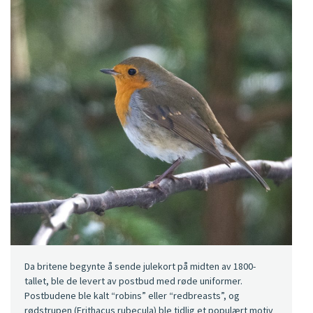
Da britene begynte å sende julekort på midten av 1800-
tallet, ble de levert av postbud med røde uniformer.
Postbudene ble kalt “robins” eller “redbreasts”, og
rødstrupen (Erithacus rubecula) ble tidlig et populært motiv