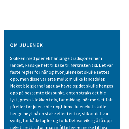
OM JULENEK
Skikken med julenek har lange tradisjoner her i
landet, kanskje helt tilbake til førkristen tid. Det var
faste regler for når og hvor juleneket skulle settes
opp, men disse varierte mellom ulike landsdeler.
Neket ble gjerne laget av havre og det skulle henges
opp på bestemte tidspunkt, enten straks det ble
lyst, presis klokken tolv, før middag, når mørket falt
på eller før julen «ble ringt inn». Juleneket skulle
henge høyt på en stake eller i et tre, slik at det var
synlig for både fugler og folk. Det var viktig å få opp
neket i rett tid og man måtte legge merke til hva