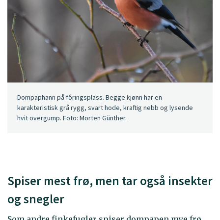
Dompaphann på fôringsplass. Begge kjønn har en
karakteristisk grå rygg, svart hode, kraftig nebb og lysende
hvit overgump. Foto: Morten Günther.
Spiser mest frø, men tar også insekter
og snegler
Som andre finkefugler spiser dompapen mye frø.