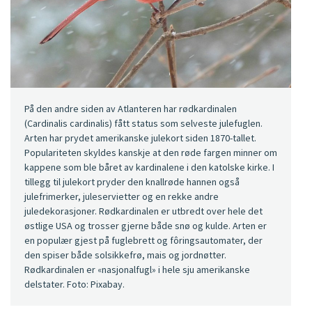
På den andre siden av Atlanteren har rødkardinalen
(Cardinalis cardinalis) fått status som selveste julefuglen.
Arten har prydet amerikanske julekort siden 1870-tallet.
Populariteten skyldes kanskje at den røde fargen minner om
kappene som ble båret av kardinalene i den katolske kirke. I
tillegg til julekort pryder den knallrøde hannen også
julefrimerker, juleservietter og en rekke andre
juledekorasjoner. Rødkardinalen er utbredt over hele det
østlige USA og trosser gjerne både snø og kulde. Arten er
en populær gjest på fuglebrett og fôringsautomater, der
den spiser både solsikkefrø, mais og jordnøtter.
Rødkardinalen er «nasjonalfugl» i hele sju amerikanske
delstater. Foto: Pixabay.