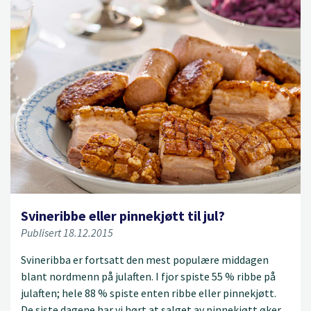
Svineribbe eller pinnekjøtt til jul?
Publisert 18.12.2015
Svineribba er fortsatt den mest populære middagen
blant nordmenn på julaften. I fjor spiste 55 % ribbe på
julaften; hele 88 % spiste enten ribbe eller pinnekjøtt.
De siste dagene har vi hørt at salget av pinnekjøtt øker,