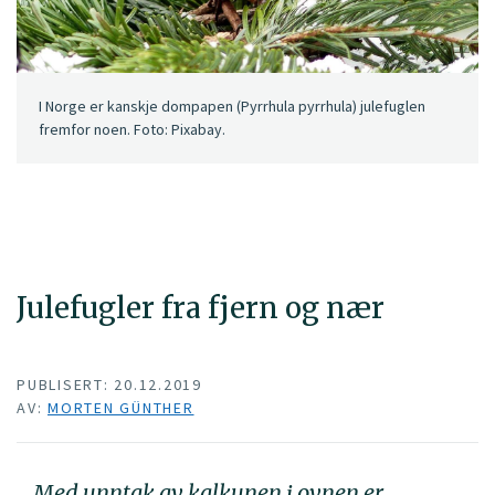
I Norge er kanskje dompapen (Pyrrhula pyrrhula) julefuglen
fremfor noen. Foto: Pixabay.
Julefugler fra fjern og nær
PUBLISERT: 20.12.2019
AV:
MORTEN GÜNTHER
Med unntak av kalkunen i ovnen er