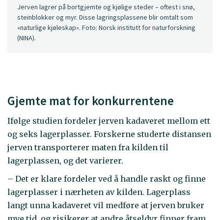
Jerven lagrer på bortgjemte og kjølige steder – oftest i snø,
steinblokker og myr. Disse lagringsplassene blir omtalt som
«naturlige kjøleskap». Foto: Norsk institutt for naturforskning
(NINA).
Gjemte mat for konkurrentene
Ifølge studien fordeler jerven kadaveret mellom ett
og seks lagerplasser. Forskerne studerte distansen
jerven transporterer maten fra kilden til
lagerplassen, og det varierer.
– Det er klare fordeler ved å handle raskt og finne
lagerplasser i nærheten av kilden. Lagerplass
langt unna kadaveret vil medføre at jerven bruker
mye tid, og risikerer at andre åtseldyr finner fram