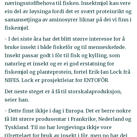
næringsstoffbehova til fisken. Insektmjøl kan vere
ein del av løysinga fordi det er svært proteinrikt og
samansetjinga av aminosyrer liknar på dei vi finn i
fiskemjøl.
- I dei siste åra har det blitt større interesse for å
bruke insekt i både fiskefôr og til menneskeføde.
Insekt passar godt i fôr til fisk og kylling, som
naturleg et insekt og er ei god erstatning for
fiskemjøl og planteprotein, fortel Erik-Jan Lock frå
NIFES. Lock er prosjektleiar for ENTOFÔR.
Det neste steget er å få til storskalaproduksjon,
seier han.
- Dette finst ikkje i dag i Europa. Det er berre nokre
få litt større produsentar i Frankrike, Nederland og
Tyskland. Til no har lovgjevinga ikkje vore
tilrettelagt for bruk av insekt i fôr, men no har dei