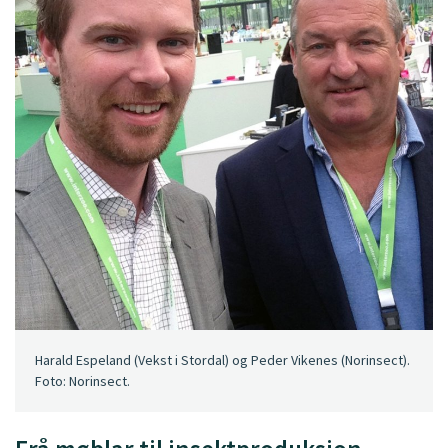
Harald Espeland (Vekst i Stordal) og Peder Vikenes (Norinsect).
Foto: Norinsect.