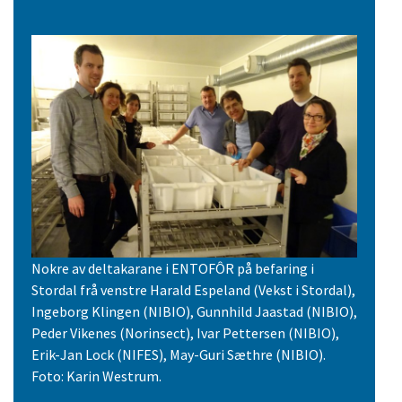
Nokre av deltakarane i ENTOFÔR på befaring i
Stordal frå venstre Harald Espeland (Vekst i Stordal),
Ingeborg Klingen (NIBIO), Gunnhild Jaastad (NIBIO),
Peder Vikenes (Norinsect), Ivar Pettersen (NIBIO),
Erik-Jan Lock (NIFES), May-Guri Sæthre (NIBIO).
Foto: Karin Westrum.