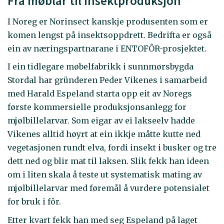
Frå møblar til insektproduksjon
I Noreg er Norinsect kanskje produsenten som er
komen lengst på insektsoppdrett. Bedrifta er også
ein av næringspartnarane i ENTOFÔR-prosjektet.
I ein tidlegare møbelfabrikk i sunnmørsbygda
Stordal har gründeren Peder Vikenes i samarbeid
med Harald Espeland starta opp eit av Noregs
første kommersielle produksjonsanlegg for
mjølbillelarvar. Som eigar av ei lakseelv hadde
Vikenes alltid høyrt at ein ikkje måtte kutte ned
vegetasjonen rundt elva, fordi insekt i busker og tre
dett ned og blir mat til laksen. Slik fekk han ideen
om i liten skala å teste ut systematisk mating av
mjølbillelarvar med føremål å vurdere potensialet
for bruk i fôr.
Etter kvart fekk han med seg Espeland på laget