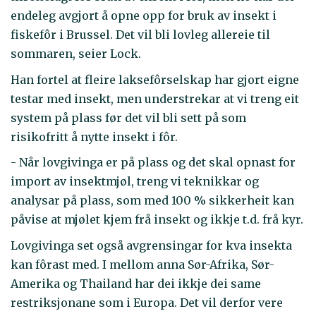
endeleg avgjort å opne opp for bruk av insekt i
fiskefôr i Brussel. Det vil bli lovleg allereie til
sommaren, seier Lock.
Han fortel at fleire laksefôrselskap har gjort eigne
testar med insekt, men understrekar at vi treng eit
system på plass før det vil bli sett på som
risikofritt å nytte insekt i fôr.
- Når lovgivinga er på plass og det skal opnast for
import av insektmjøl, treng vi teknikkar og
analysar på plass, som med 100 % sikkerheit kan
påvise at mjølet kjem frå insekt og ikkje t.d. frå kyr.
Lovgivinga set også avgrensingar for kva insekta
kan fôrast med. I mellom anna Sør-Afrika, Sør-
Amerika og Thailand har dei ikkje dei same
restriksjonane som i Europa. Det vil derfor vere