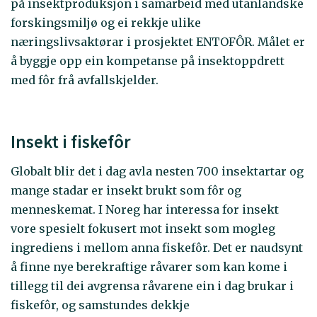
på insektproduksjon i samarbeid med utanlandske
forskingsmiljø og ei rekkje ulike
næringslivsaktørar i prosjektet ENTOFÔR. Målet er
å byggje opp ein kompetanse på insektoppdrett
med fôr frå avfallskjelder.
Insekt i fiskefôr
Globalt blir det i dag avla nesten 700 insektartar og
mange stadar er insekt brukt som fôr og
menneskemat. I Noreg har interessa for insekt
vore spesielt fokusert mot insekt som mogleg
ingrediens i mellom anna fiskefôr. Det er naudsynt
å finne nye berekraftige råvarer som kan kome i
tillegg til dei avgrensa råvarene ein i dag brukar i
fiskefôr, og samstundes dekkje