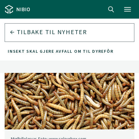
Toggl
navig
TILBAKE TIL
NYHETER
INSEKT SKAL GJERE AVFALL OM TIL DYREFÔR
Mjølbillelarvar. Foto: www.colourbox.com