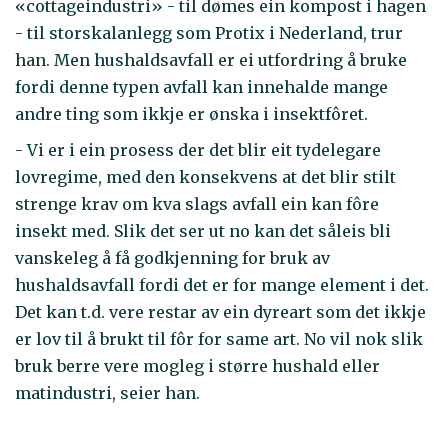
«cottageindustri» - til dømes ein kompost i hagen
- til storskalanlegg som Protix i Nederland, trur
han. Men hushaldsavfall er ei utfordring å bruke
fordi denne typen avfall kan innehalde mange
andre ting som ikkje er ønska i insektfôret.
- Vi er i ein prosess der det blir eit tydelegare
lovregime, med den konsekvens at det blir stilt
strenge krav om kva slags avfall ein kan fôre
insekt med. Slik det ser ut no kan det såleis bli
vanskeleg å få godkjenning for bruk av
hushaldsavfall fordi det er for mange element i det.
Det kan t.d. vere restar av ein dyreart som det ikkje
er lov til å brukt til fôr for same art. No vil nok slik
bruk berre vere mogleg i større hushald eller
matindustri, seier han.