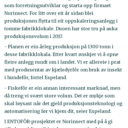
som forretningsutviklar og starta opp firmaet
Norinsect. For litt over eit år sidan blei
produksjonen flytta til eit oppskaleringsanlegg i
tomme fabrikklokale. Duoen har stor tru på auka
produksjonsvolum i 2017.
- Planen er ein årleg produksjon på 1300 tonn i
desse fabrikklokala. Etter kvart ønskjer vi å opne
fleire anlegg rundt om i landet. Vi er allereie i prat
med produsentar av kjæledyrfôr om bruk av insekt
i hundefôr, fortel Espeland.
- Fiskefôr er ein annan interessant marknad, men
då treng vi svært store volum. Det er mykje som
skal løysast når det gjeld produksjonsteknologi og
automatisering før vi kjem dit, seier Espeland.
I ENTOFÔR-prosjektet er Norinsect med på å gi