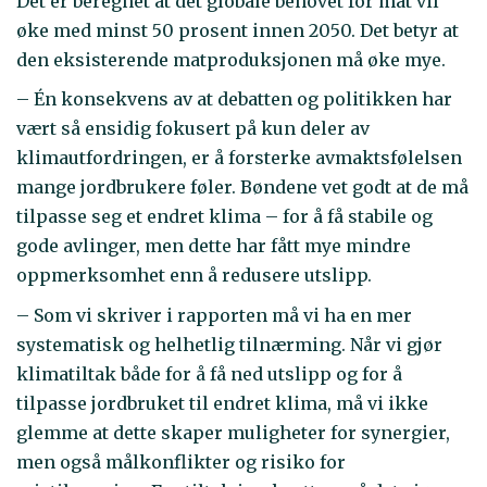
Det er beregnet at det globale behovet for mat vil
øke med minst 50 prosent innen 2050. Det betyr at
den eksisterende matproduksjonen må øke mye.
– Én konsekvens av at debatten og politikken har
vært så ensidig fokusert på kun deler av
klimautfordringen, er å forsterke avmaktsfølelsen
mange jordbrukere føler. Bøndene vet godt at de må
tilpasse seg et endret klima – for å få stabile og
gode avlinger, men dette har fått mye mindre
oppmerksomhet enn å redusere utslipp.
– Som vi skriver i rapporten må vi ha en mer
systematisk og helhetlig tilnærming. Når vi gjør
klimatiltak både for å få ned utslipp og for å
tilpasse jordbruket til endret klima, må vi ikke
glemme at dette skaper muligheter for synergier,
men også målkonflikter og risiko for