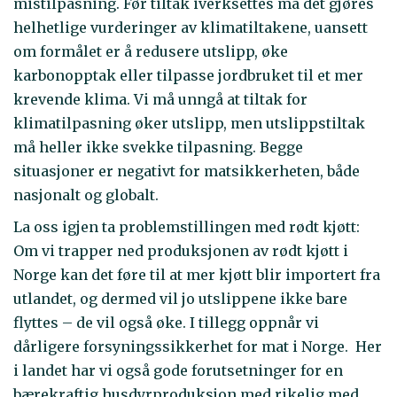
mistilpasning. Før tiltak iverksettes må det gjøres
helhetlige vurderinger av klimatiltakene, uansett
om formålet er å redusere utslipp, øke
karbonopptak eller tilpasse jordbruket til et mer
krevende klima. Vi må unngå at tiltak for
klimatilpasning øker utslipp, men utslippstiltak
må heller ikke svekke tilpasning. Begge
situasjoner er negativt for matsikkerheten, både
nasjonalt og globalt.
La oss igjen ta problemstillingen med rødt kjøtt:
Om vi trapper ned produksjonen av rødt kjøtt i
Norge kan det føre til at mer kjøtt blir importert fra
utlandet, og dermed vil jo utslippene ikke bare
flyttes – de vil også øke. I tillegg oppnår vi
dårligere forsyningssikkerhet for mat i Norge. Her
i landet har vi også gode forutsetninger for en
bærekraftig husdyrproduksjon med rikelig med