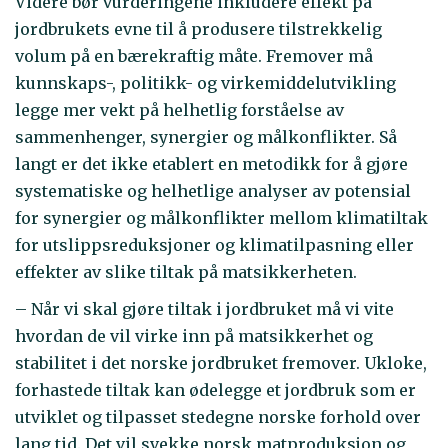
Videre bør vurderingene inkludere effekt på
jordbrukets evne til å produsere tilstrekkelig
volum på en bærekraftig måte. Fremover må
kunnskaps-, politikk- og virkemiddelutvikling
legge mer vekt på helhetlig forståelse av
sammenhenger, synergier og målkonflikter. Så
langt er det ikke etablert en metodikk for å gjøre
systematiske og helhetlige analyser av potensial
for synergier og målkonflikter mellom klimatiltak
for utslippsreduksjoner og klimatilpasning eller
effekter av slike tiltak på matsikkerheten.
– Når vi skal gjøre tiltak i jordbruket må vi vite
hvordan de vil virke inn på matsikkerhet og
stabilitet i det norske jordbruket fremover. Ukloke,
forhastede tiltak kan ødelegge et jordbruk som er
utviklet og tilpasset stedegne norske forhold over
lang tid. Det vil svekke norsk matproduksjon og