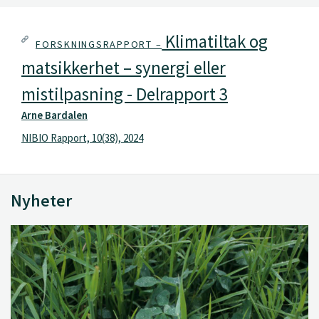
Klimatiltak og
FORSKNINGSRAPPORT –
matsikkerhet – synergi eller
mistilpasning - Delrapport 3
Arne Bardalen
NIBIO Rapport, 10(38), 2024
Nyheter