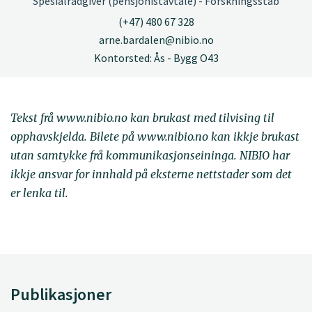
Spesialrådgiver (pensjonistavtale) - Forskningsstab
(+47) 480 67 328
arne.bardalen@nibio.no
Kontorsted: Ås - Bygg O43
Tekst frå www.nibio.no kan brukast med tilvising til
opphavskjelda. Bilete på www.nibio.no kan ikkje brukast
utan samtykke frå kommunikasjonseininga. NIBIO har
ikkje ansvar for innhald på eksterne nettstader som det
er lenka til.
Publikasjoner