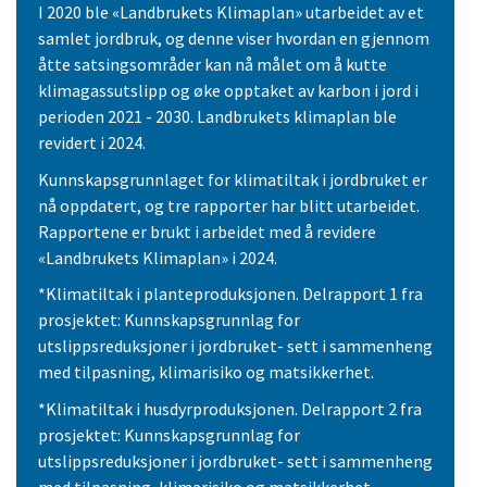
I 2020 ble «Landbrukets Klimaplan» utarbeidet av et
samlet jordbruk, og denne viser hvordan en gjennom
åtte satsingsområder kan nå målet om å kutte
klimagassutslipp og øke opptaket av karbon i jord i
perioden 2021 - 2030. Landbrukets klimaplan ble
revidert i 2024.
Kunnskapsgrunnlaget for klimatiltak i jordbruket er
nå oppdatert, og tre rapporter har blitt utarbeidet.
Rapportene er brukt i arbeidet med å revidere
«Landbrukets Klimaplan» i 2024.
*Klimatiltak i planteproduksjonen. Delrapport 1 fra
prosjektet: Kunnskapsgrunnlag for
utslippsreduksjoner i jordbruket- sett i sammenheng
med tilpasning, klimarisiko og matsikkerhet.
*Klimatiltak i husdyrproduksjonen. Delrapport 2 fra
prosjektet: Kunnskapsgrunnlag for
utslippsreduksjoner i jordbruket- sett i sammenheng
med tilpasning, klimarisiko og matsikkerhet.