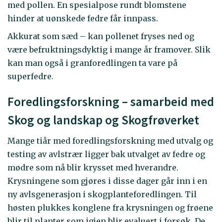
med pollen. En spesialpose rundt blomstene
hinder at uønskede fedre får innpass.
Akkurat som sæd – kan pollenet fryses ned og
være befruktningsdyktig i mange år framover. Slik
kan man også i granforedlingen ta vare på
superfedre.
Foredlingsforskning – samarbeid med
Skog og landskap og Skogfrøverket
Mange tiår med foredlingsforskning med utvalg og
testing av avlstrær ligger bak utvalget av fedre og
mødre som nå blir krysset med hverandre.
Krysningene som gjøres i disse dager går inn i en
ny avlsgenerasjon i skogplanteforedlingen. Til
høsten plukkes konglene fra krysningen og frøene
blir til planter som igjen blir evaluert i forsøk. De