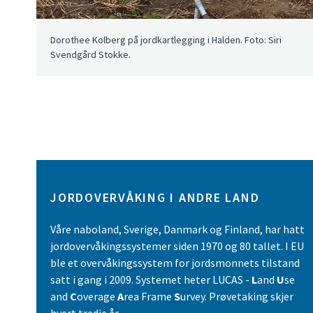
Dorothee Kolberg på jordkartlegging i Halden. Foto: Siri
Svendgård Stokke.
JORDOVERVÅKING I ANDRE LAND
Våre naboland, Sverige, Danmark og Finland, har hatt
jordovervåkingssystemer siden 1970 og 80 tallet. I EU
ble et overvåkingssystem for jordsmonnets tilstand
satt i gang i 2009. Systemet heter LUCAS -
L
and
U
se
and
C
overage
A
rea Frame
S
urvey. Prøvetaking skjer