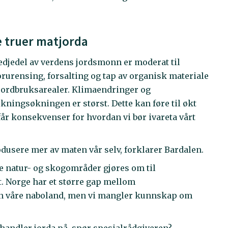
e truer matjorda
redjedel av verdens jordsmonn er moderat til
orurensing, forsalting og tap av organisk materiale
 jordbruksarealer. Klimaendringer og
kningsøkningen er størst. Dette kan føre til økt
år konsekvenser for hvordan vi bør ivareta vårt
rodusere mer av maten vår selv, forklarer Bardalen.
ere natur- og skogområder gjøres om til
. Norge har et større gap mellom
nn våre naboland, men vi mangler kunnskap om
andler jorda på, spør spesialrådgiveren?