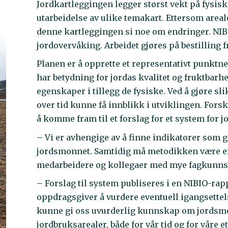
Jordkartleggingen legger størst vekt på fysis
utarbeidelse av ulike temakart. Ettersom area
denne kartleggingen si noe om endringer. NIBI
jordovervåking. Arbeidet gjøres på bestilling
Planen er å opprette et representativt punktn
har betydning for jordas kvalitet og fruktbarh
egenskaper i tillegg de fysiske. Ved å gjøre sl
over tid kunne få innblikk i utviklingen. For
å komme fram til et forslag for et system for 
– Vi er avhengige av å finne indikatorer som
jordsmonnet. Samtidig må metodikken være eff
medarbeidere og kollegaer med mye fagkunnsk
– Forslag til system publiseres i en NIBIO-rappo
oppdragsgiver å vurdere eventuell igangsettel
kunne gi oss uvurderlig kunnskap om jordsmo
jordbruksarealer, både for vår tid og for våre 