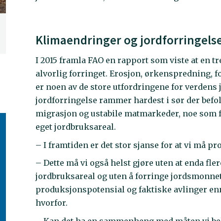
Klimaendringer og jordforringels
I 2015 framla FAO en rapport som viste at en t
alvorlig forringet. Erosjon, ørkenspredning, f
er noen av de store utfordringene for verdens
jordforringelse rammer hardest i sør der befol
migrasjon og ustabile matmarkeder, noe som f
eget jordbruksareal.
– I framtiden er det stor sjanse for at vi må p
– Dette må vi også helst gjøre uten at enda fl
jordbruksareal og uten å forringe jordsmonnet
produksjonspotensial og faktiske avlinger e
hvorfor.
– Kan det ha en sammenheng med måten vi beh