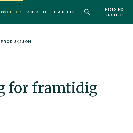
NIBIO.NO
NYHETER
ANSATTE
OM NIBIO
ENGLISH
ATPRODUKSJON
 for framtidig