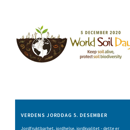
VERDENS JORDDAG 5. DESEMBER
Jordfruktbarhet, jordhelse, jordkvalitet - dette er