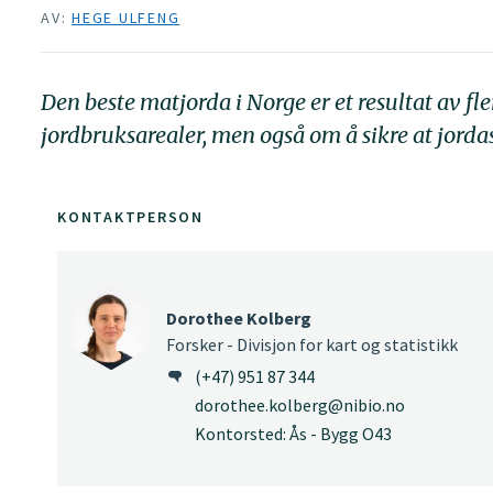
AV:
HEGE ULFENG
Den beste matjorda i Norge er et resultat av fl
jordbruksarealer, men også om å sikre at jorda
KONTAKTPERSON
Dorothee Kolberg
Forsker - Divisjon for kart og statistikk
(+47) 951 87 344
dorothee.kolberg@nibio.no
Kontorsted: Ås - Bygg O43