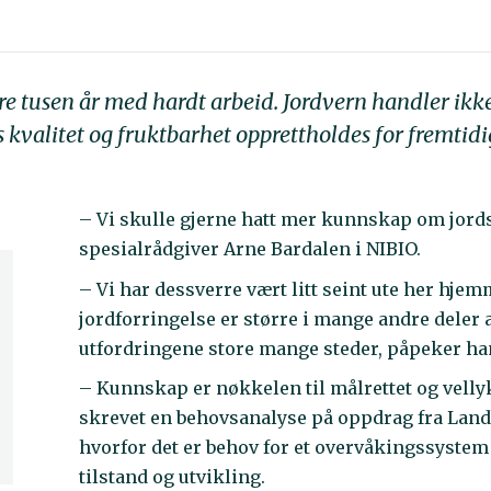
ere tusen år med hardt arbeid. Jordvern handler ikk
s kvalitet og fruktbarhet opprettholdes for fremti
– Vi skulle gjerne hatt mer kunnskap om jords
spesialrådgiver Arne Bardalen i NIBIO.
– Vi har dessverre vært litt seint ute her h
jordforringelse er større i mange andre deler a
utfordringene store mange steder, påpeker ha
– Kunnskap er nøkkelen til målrettet og velly
skrevet en behovsanalyse på oppdrag fra Land
hvorfor det er behov for et overvåkingssystem 
tilstand og utvikling.