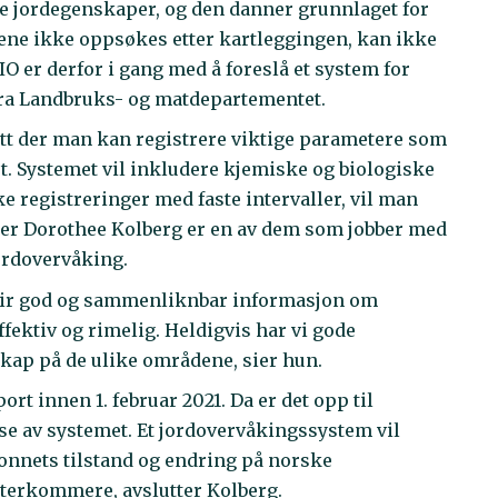
ke jordegenskaper, og den danner grunnlaget for
lene ikke oppsøkes etter kartleggingen, kan ikke
O er derfor i gang med å foreslå et system for
 fra Landbruks- og matdepartementet.
ett der man kan registrere viktige parametere som
et. Systemet vil inkludere kjemiske og biologiske
ike registreringer med faste intervaller, vil man
sker Dorothee Kolberg er en av dem som jobber med
jordovervåking.
 gir god og sammenliknbar informasjon om
ektiv og rimelig. Heldigvis har vi gode
ap på de ulike områdene, sier hun.
rt innen 1. februar 2021. Da er det opp til
se av systemet. Et jordovervåkingssystem vil
nnets tilstand og endring på norske
etterkommere, avslutter Kolberg.