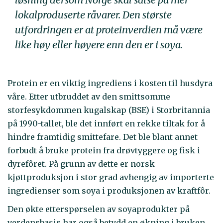
lokalproduserte råvarer. Den største
utfordringen er at proteinverdien må være
like høy eller høyere enn den er i soya.
Protein er en viktig ingrediens i kosten til husdyra
våre. Etter utbruddet av den smittsomme
storfesykdommen kugalskap (BSE) i Storbritannia
på 1990-tallet, ble det innført en rekke tiltak for å
hindre framtidig smittefare. Det ble blant annet
forbudt å bruke protein fra drøvtyggere og fisk i
dyrefôret. På grunn av dette er norsk
kjøttproduksjon i stor grad avhengig av importerte
ingredienser som soya i produksjonen av kraftfôr.
Den økte etterspørselen av soyaprodukter på
verdensbasis har også betydd en økning i bruken