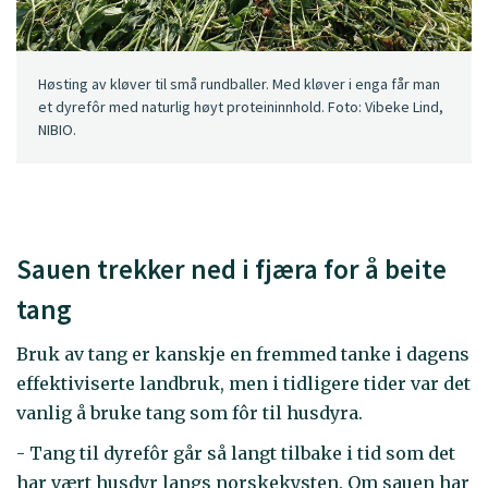
Høsting av kløver til små rundballer. Med kløver i enga får man
et dyrefôr med naturlig høyt proteininnhold. Foto: Vibeke Lind,
NIBIO.
Sauen trekker ned i fjæra for å beite
tang
Bruk av tang er kanskje en fremmed tanke i dagens
effektiviserte landbruk, men i tidligere tider var det
vanlig å bruke tang som fôr til husdyra.
- Tang til dyrefôr går så langt tilbake i tid som det
har vært husdyr langs norskekysten. Om sauen har