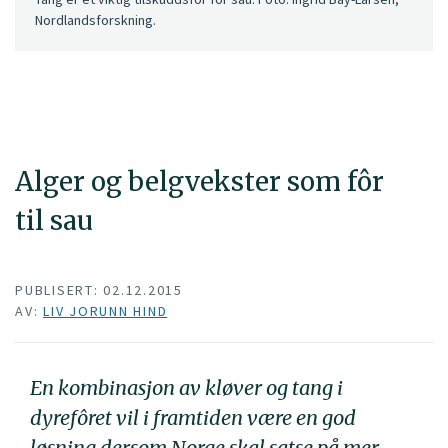
Nordlandsforskning.
Alger og belgvekster som fôr
til sau
PUBLISERT: 02.12.2015
AV:
LIV JORUNN HIND
En kombinasjon av kløver og tang i
dyrefôret vil i framtiden være en god
løsning dersom Norge skal satse på mer