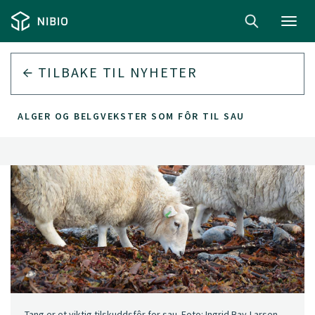
Toggl
navig
TILBAKE TIL
NYHETER
ALGER OG BELGVEKSTER SOM FÔR TIL SAU
Tang er et viktig tilskuddsfôr for sau. Foto: Ingrid Bay-Larsen,