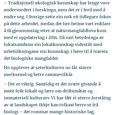
– Tradisjonell økologisk kunnskap har lenge vore
undervurdert i forskinga, men det er i ferd med å
endre seg. I Sverige sette ein nok eit tidlegare fokus
på dette arbeidet, medan det her heime vart enklare
å få gjennomslag etter at naturmangfaldlova kom
med ei oppdatering i 2014. Då vart betydninga av
lokalsamfunn sin lokalkunnskap sidestilt med
urbefolkningane sin kunnskap, i høve til å ivareta
det biologiske mangfaldet.
Ho opplever at seterkulturen no får større
merksemd og betre rammevilkår.
– Det er viktig. Samtidig er det svært givande å
møte folk lokalt og lære om driftsmåtar og
immateriell kulturarv. Vi har fått ei større forståing
av at landskapet ikkje kan tolkast berre ut frå
biologi – det rommar mange historiske lag,