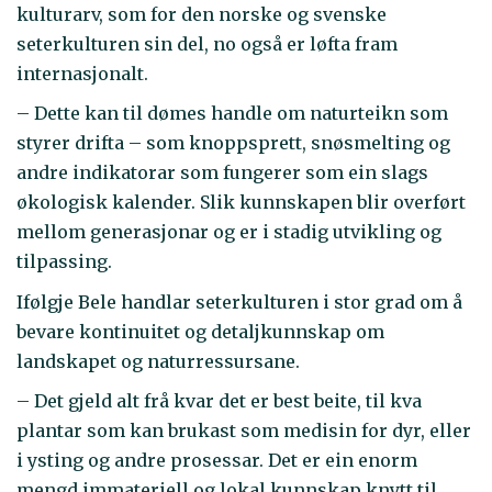
kulturarv, som for den norske og svenske
seterkulturen sin del, no også er løfta fram
internasjonalt.
– Dette kan til dømes handle om naturteikn som
styrer drifta – som knoppsprett, snøsmelting og
andre indikatorar som fungerer som ein slags
økologisk kalender. Slik kunnskapen blir overført
mellom generasjonar og er i stadig utvikling og
tilpassing.
Ifølgje Bele handlar seterkulturen i stor grad om å
bevare kontinuitet og detaljkunnskap om
landskapet og naturressursane.
– Det gjeld alt frå kvar det er best beite, til kva
plantar som kan brukast som medisin for dyr, eller
i ysting og andre prosessar. Det er ein enorm
mengd immateriell og lokal kunnskap knytt til