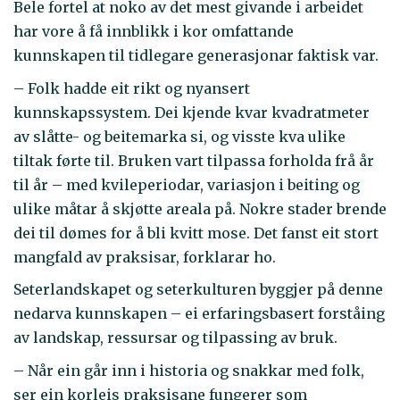
Bele fortel at noko av det mest givande i arbeidet
har vore å få innblikk i kor omfattande
kunnskapen til tidlegare generasjonar faktisk var.
– Folk hadde eit rikt og nyansert
kunnskapssystem. Dei kjende kvar kvadratmeter
av slåtte- og beitemarka si, og visste kva ulike
tiltak førte til. Bruken vart tilpassa forholda frå år
til år – med kvileperiodar, variasjon i beiting og
ulike måtar å skjøtte areala på. Nokre stader brende
dei til dømes for å bli kvitt mose. Det fanst eit stort
mangfald av praksisar, forklarar ho.
Seterlandskapet og seterkulturen byggjer på denne
nedarva kunnskapen – ei erfaringsbasert forståing
av landskap, ressursar og tilpassing av bruk.
– Når ein går inn i historia og snakkar med folk,
ser ein korleis praksisane fungerer som