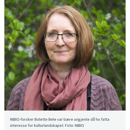
NIBIO-forsker Bolette Bele var bære ungjente då ho fatta
interesse for kulturlandskapet. Foto: NIBIO