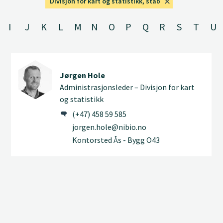
Divisjon for kart og statistikk, stab
I
J
K
L
M
N
O
P
Q
R
S
T
U
Jørgen Hole
Administrasjonsleder – Divisjon for kart
og statistikk
(+47) 458 59 585
jorgen.hole@nibio.no
Kontorsted Ås - Bygg O43