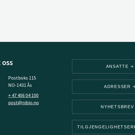
 oss
ANSATTE
Postboks 115
NO-1431 Ås
ADRESSER
+ 47 406 04 100
post@nibio.no
NYHETSBRE
TILGJENGELIGHETSE