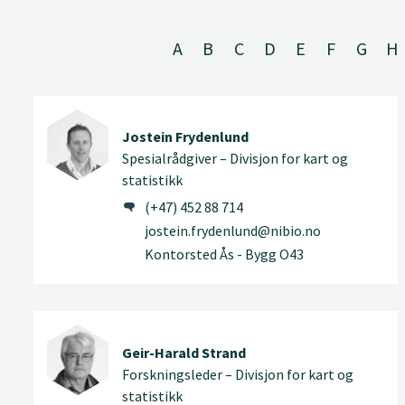
A
B
C
D
E
F
G
H
Jostein Frydenlund
Spesialrådgiver – Divisjon for kart og
statistikk
(+47) 452 88 714
jostein.frydenlund@nibio.no
Kontorsted Ås - Bygg O43
Geir-Harald Strand
Forskningsleder – Divisjon for kart og
statistikk