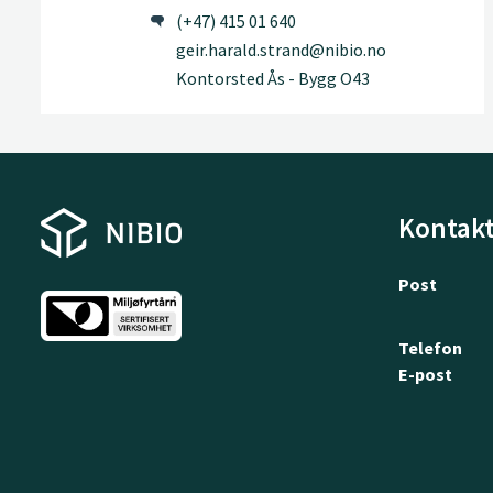
(+47) 415 01 640
geir.harald.strand@nibio.no
Kontorsted Ås - Bygg O43
Kontakt
Post
Telefon
E-post