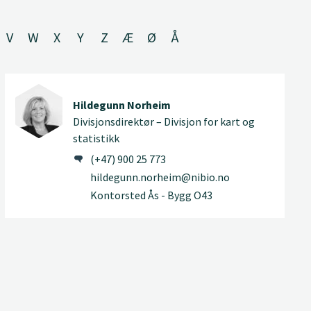
V
W
X
Y
Z
Æ
Ø
Å
Hildegunn Norheim
Divisjonsdirektør – Divisjon for kart og
statistikk
(+47) 900 25 773
hildegunn.norheim@nibio.no
Kontorsted Ås - Bygg O43