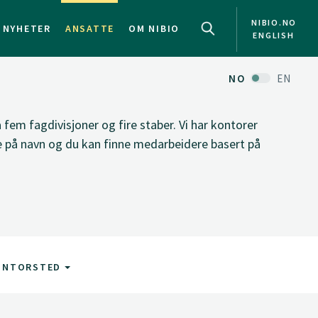
NIBIO.NO
NYHETER
ANSATTE
OM NIBIO
ENGLISH
NO
EN
fem fagdivisjoner og fire staber. Vi har kontorer
ke på navn og du kan finne medarbeidere basert på
ONTORSTED