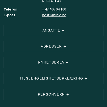
NO-1431 Ås
Telefon
+ 47 406 04 100
E-post
post@nibio.no
ANSATTE
ADRESSER
NYHETSBREV
TILGJENGELIGHETSERKLÆRING
PERSONVERN