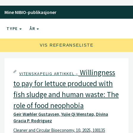
Mine NIBIO-publikasjoner
TYPE
ÅR
VIS REFERANSELISTE
Willingness
VITENSKAPELIG ARTIKKEL –
to pay for lettuce produced with
fish sludge and human waste: The
role of food neophobia
Geir Wæhler Gustavsen, Yujie Qi Wenstøp, Divina
Gracia P. Rodriguez
Cleaner and Circular Bioeconomy, 10, 2025, 100135