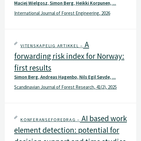
Maciej Wielgosz, Simon Berg, Heikki Korpunen, ...
økonomisk vurdering av forskjellige terminallokasjoner,
med tanke på høgst, transport og kapitalkostnader.
International Journal of Forest Engineering, 2026
A
VITENSKAPELIG ARTIKKEL –
forwarding risk index for Norway:
first results
Simon Berg, Andreas Hagenbo, Nils Egil Søvde, ...
Scandinavian Journal of Forest Research, 41(2), 2025
AI based work
KONFERANSEFOREDRAG –
element detection: potential for