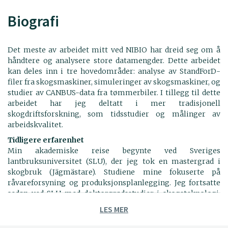
Biografi
Det meste av arbeidet mitt ved NIBIO har dreid seg om å
håndtere og analysere store datamengder. Dette arbeidet
kan deles inn i tre hovedområder: analyse av StandForD-
filer fra skogsmaskiner, simuleringer av skogsmaskiner, og
studier av CANBUS-data fra tømmerbiler. I tillegg til dette
arbeidet har jeg deltatt i mer tradisjonell
skogdriftsforskning, som tidsstudier og målinger av
arbeidskvalitet.
Tidligere erfarenhet
Min akademiske reise begynte ved Sveriges
lantbruksuniversitet (SLU), der jeg tok en mastergrad i
skogbruk (Jägmästare). Studiene mine fokuserte på
råvareforsyning og produksjonsplanlegging. Jeg fortsatte
sedan ved SLU med doktorgradsstudier i skogsteknologi,
med prosjektet "Technology and Systems for Stump
LES MER
Harvesting with Low Ground Disturbance ". Etter
doktorgraden tilbrakte jeg et år som postdoktor ved