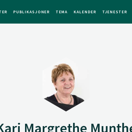
TER
PUBLIKASJONER
TEMA
KALENDER
TJENESTER
Kari Margrethe Munth