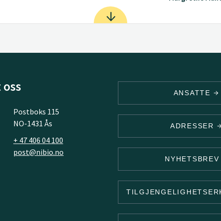
 oss
ANSATTE
Postboks 115
NO-1431 Ås
ADRESSER
+ 47 406 04 100
post@nibio.no
NYHETSBRE
TILGJENGELIGHETSE