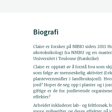
Biografi
Claire er forsker på NIBIO siden 2013. 
økotoksikologi fra NMBU og en masterg
Universitet i Toulouse (Frankrike).
Claire er opptatt av å forstå hva som sk
som følge av menneskelig aktivitet (f.ek
plantevernmidler i landbruksjord). Hvo
jord? Hoper de seg opp i planter og i jo
giftige er de for jordlevende organisme
effekter?
Arbeidet inkluderer lab- og feltforsøk, 
spore miljøgifter og deres effekter på 