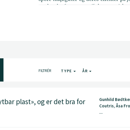
med andre faggrupper (f.eks. organisk o
mikroskopi).
FILTRÉR
TYPE
ÅR
Gunhild Bødtker
tbar plast», og er det bra for
Coutris, Åsa Fr
...