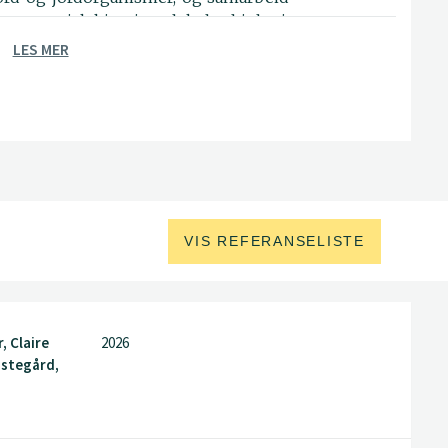
g uorganisk kjemi, molekylærbiologi,
LES MER
VIS REFERANSELISTE
, Claire
2026
ostegård,