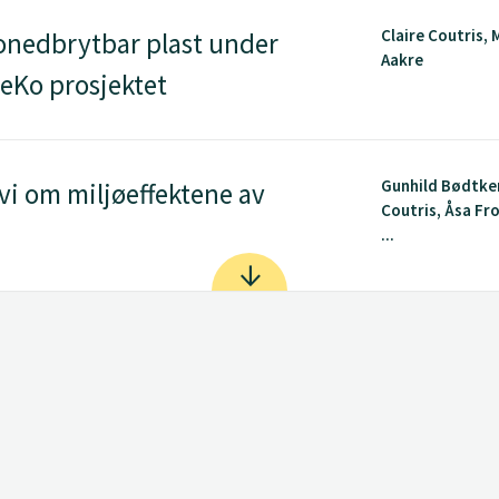
Claire Coutris, 
onedbrytbar plast under
Aakre
ReKo prosjektet
Gunhild Bødtker
vi om miljøeffektene av
Coutris, Åsa Fr
...