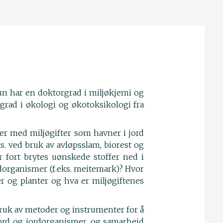
Hun har en doktorgrad i miljøkjemi og
rad i økologi og økotoksikologi fra
jer med miljøgifter som havner i jord
s. ved bruk av avløpsslam, biorest og
r fort brytes uønskede stoffer ned i
rdorganismer (f.eks. meitemark)? Hvor
r og planter og hva er miljøgiftenes
bruk av metoder og instrumenter for å
jord og jordorganismer, og samarbeid