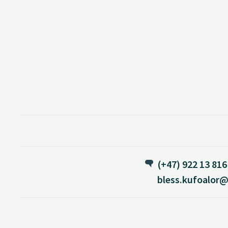
(+47) 922 13 816
bless.kufoalor@