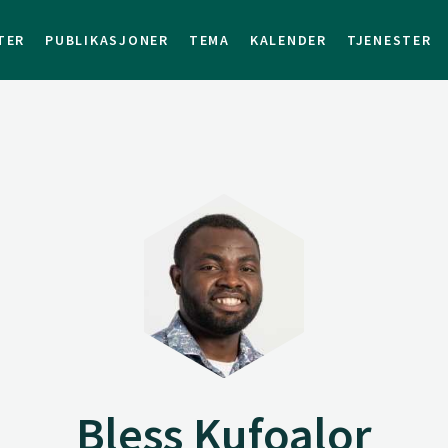
TER
PUBLIKASJONER
TEMA
KALENDER
TJENESTER
Bless Kufoalor