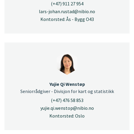
(+47) 911 27 954
lars-johan.rustad@nibio.no
Kontorsted: Ås - Bygg O43
Yujie Qi Wenstøp
Seniorrådgiver - Divisjon for kart og statistikk
(+47) 476 58 853
yujie.qi.wenstop@nibio.no
Kontorsted: Oslo