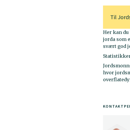
Til
Jord
Her kan du 
jorda som e
svært god j
Statistikke
Jordsmonnst
hvor jordsm
overflatedy
KONTAKTPE