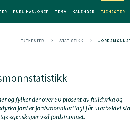
TER
PUBLIKASJONER
TEMA
KALENDER
TJENESTER
TJENESTER
STATISTIKK
JORDSMONNST
smonnstatistikk
 og fylker der over 50 prosent av fulldyrka og
edyrka jord er jordsmonnkartlagt får utarbeidet sta
tige egenskaper ved jordsmonnet.