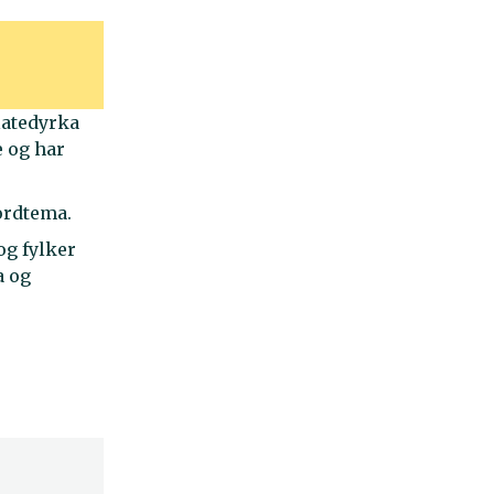
latedyrka
e og har
ordtema.
og fylker
a og