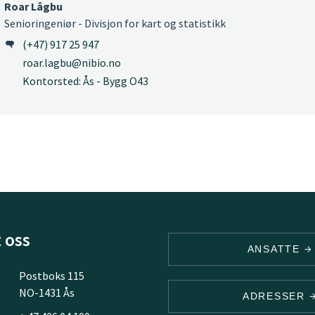
Roar Lågbu
Senioringeniør - Divisjon for kart og statistikk
(+47) 917 25 947
roar.lagbu@nibio.no
Kontorsted: Ås - Bygg O43
 oss
ANSATTE
Postboks 115
NO-1431 Ås
ADRESSER