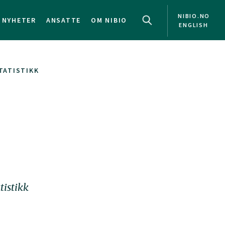
NIBIO.NO
NYHETER
ANSATTE
OM NIBIO
ENGLISH
ATISTIKK
tistikk