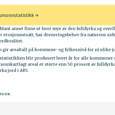
smonnstatistikk
blant annet finne ut hvor mye av den fulldyrka og overf
r erosjonsutsatt, har dreneringsbehov fra naturens sid
ordkvalitet.
n gir arealtall på kommune- og fylkesnivå for ni ulike j
atistikken blir produsert hvert år for alle kommuner 
onnkartlagt areal er større enn 50 prosent av fulldyrk
rka jord i AR5.
RSON