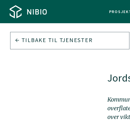
PROSJEK
TILBAKE TIL
TJENESTER
Jord
Kommuner
overflat
over vik