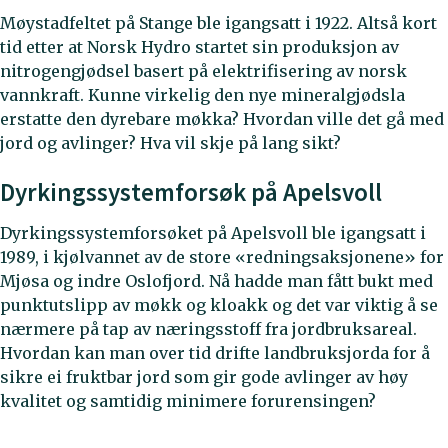
Møystadfeltet på Stange ble igangsatt i 1922. Altså kort
tid etter at Norsk Hydro startet sin produksjon av
nitrogengjødsel basert på elektrifisering av norsk
vannkraft. Kunne virkelig den nye mineralgjødsla
erstatte den dyrebare møkka? Hvordan ville det gå med
jord og avlinger? Hva vil skje på lang sikt?
Dyrkingssystemforsøk på Apelsvoll
Dyrkingssystemforsøket på Apelsvoll ble igangsatt i
1989, i kjølvannet av de store «redningsaksjonene» for
Mjøsa og indre Oslofjord. Nå hadde man fått bukt med
punktutslipp av møkk og kloakk og det var viktig å se
nærmere på tap av næringsstoff fra jordbruksareal.
Hvordan kan man over tid drifte landbruksjorda for å
sikre ei fruktbar jord som gir gode avlinger av høy
kvalitet og samtidig minimere forurensingen?