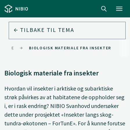
Toggl
navig
TILBAKE TIL
TEMA
ERIALE
BIOLOGISK MATERIALE FRA INSEKTER
Biologisk materiale fra insekter
Hvordan vil insekter i arktiske og subarktiske
strøk påvirkes av at habitatene de oppholder seg
i, er i rask endring? NIBIO Svanhovd undersøker
dette under prosjektet «Insekter langs skog-
tundra-økotonen – ForTunE». For å kunne forutse