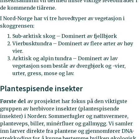
insektsamfunn vil dermed miste viktige leveområder i
de kommende tiårene.
I Nord-Norge har vi tre hovedtyper av vegetasjon i
skoggrensen:
Sub-arktisk skog – Dominert av fjellbjørk
Vierbusktundra – Dominert av flere arter av høy
vier.
Arktisk og alpin tundra – Dominert av lav
vegetasjon som består av dvergbjørk og -vier,
urter, gress, mose og lav.
Plantespisende insekter
Første del
av prosjektet har fokus på den viktigste
gruppen av herbivore insekter (plantespisende
insekter) i Norden: Sommerfugler og nattsvermere,
planteveps, biller, minérfluer og gallmygg. Vi samler
inn larver direkte fra plantene og gjennomfører DNA-
strekkoding for å kunne bestemme hvilken økologisk