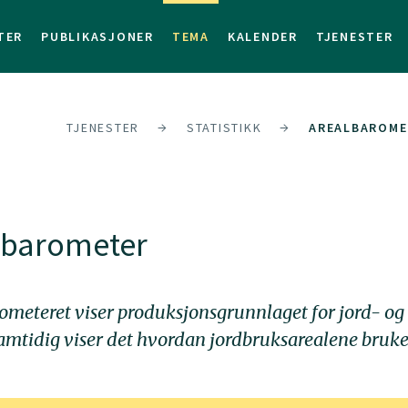
TER
PUBLIKASJONER
TEMA
KALENDER
TJENESTER
TJENESTER
STATISTIKK
AREALBAROME
lbarometer
ometeret viser produksjonsgrunnlaget for jord- og
amtidig viser det hvordan jordbruksarealene bruke