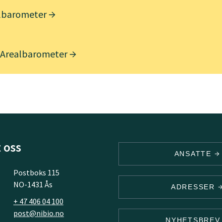
lbarometer
 Arealbarometer
 oss
ANSATTE
Postboks 115
NO-1431 Ås
ADRESSER
+ 47 406 04 100
post@nibio.no
NYHETSBRE