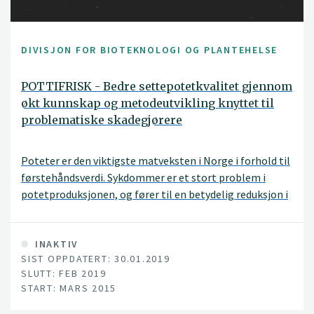
DIVISJON FOR BIOTEKNOLOGI OG PLANTEHELSE
POTTIFRISK - Bedre settepotetkvalitet gjennom
økt kunnskap og metodeutvikling knyttet til
problematiske skadegjørere
Poteter er den viktigste matveksten i Norge i forhold til
førstehåndsverdi. Sykdommer er et stort problem i
potetproduksjonen, og fører til en betydelig reduksjon i
avling og kvalitet. Settepoteter er den viktigste kilden
til smitte for mange potetsykdommer. Spesielt
vanskelig er det faktum at mange av de viktige
INAKTIV
SIST OPPDATERT: 30.01.2019
sykdomsorganismene kan være vanskelig å oppdage
SLUTT: FEB 2019
fordi de ligger latent, uten å gi synlige symptom, i
START: MARS 2015
settepotetene. Det er et stort kunnskapsbehov i forhold
til hvordan man oppdager og kontrollerer alle