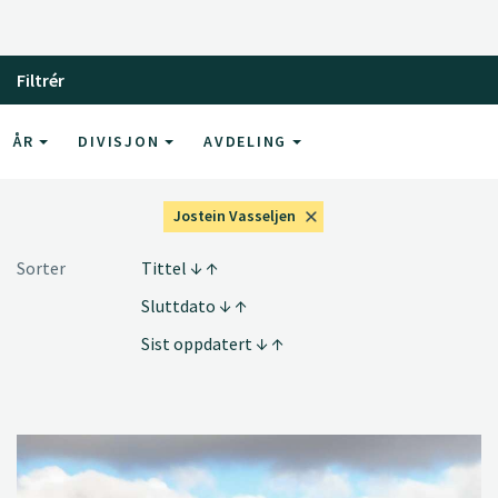
Filtrér
ÅR
DIVISJON
AVDELING
Jostein Vasseljen
Sorter
Tittel
Sluttdato
Sist oppdatert