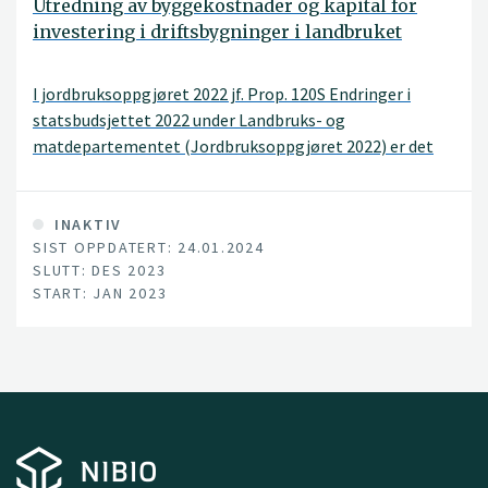
Utredning av byggekostnader og kapital for
investering i driftsbygninger i landbruket
I jordbruksoppgjøret 2022 jf. Prop. 120S Endringer i
statsbudsjettet 2022 under Landbruks- og
matdepartementet (Jordbruksoppgjøret 2022) er det
avsatt midler til en utredning som skal se på om det er
geografiske variasjoner i byggekostnader ved bygging av
landbruksbygg, samt samspillet mellom privat og
INAKTIV
SIST OPPDATERT: 24.01.2024
offentlig investeringskapital i forbindelse med
SLUTT: DES 2023
investeringene som foretas i jordbruket.
START: JAN 2023