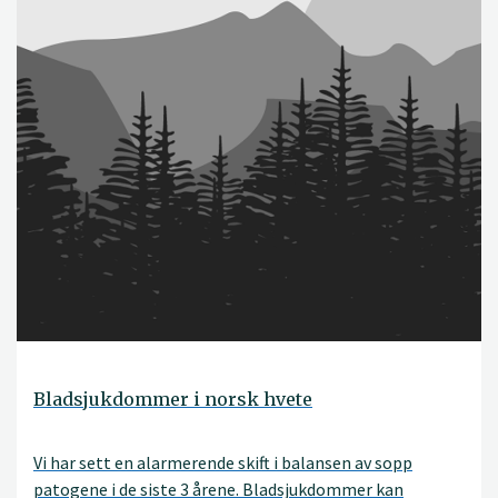
Bladsjukdommer i norsk hvete
Vi har sett en alarmerende skift i balansen av sopp
patogene i de siste 3 årene. Bladsjukdommer kan