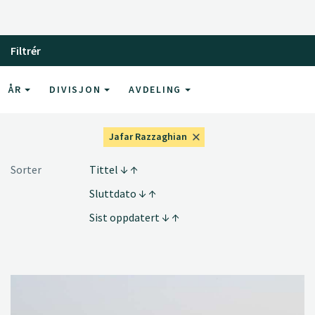
Filtrér
ÅR
DIVISJON
AVDELING
Jafar Razzaghian
Sorter
Tittel
Sluttdato
Sist oppdatert