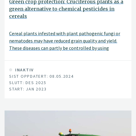
Green crop protection: Cruciferous plants as a
green alternative to chemical pesticides in
cereals
Cereal plants infested with plant pathogenic fungi or
nematodes may have reduced grain quality and yield.
These diseases can partly be controlled by using
chemical pesticides. The purpose of this project is to
identify "green" methods to mitigate plant pathogenic
fungi and nematodes in cereals, as an alternative to
INAKTIV
SIST OPPDATERT: 08.05.2024
chemical pesticides.
SLUTT: DES 2025
START: JAN 2023