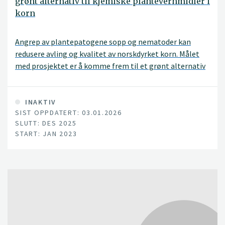
grønt alternativ til kjemiske plantevernmidler i
korn
Angrep av plantepatogene sopp og nematoder kan
redusere avling og kvalitet av norskdyrket korn. Målet
med prosjektet er å komme frem til et grønt alternativ
til kjemiske plantevernmidler for å bekjempe
skadegjørere i norsk korn. Vi forventer å identifisere
korsblomstra vekster som har potensiale til å redusere
INAKTIV
SIST OPPDATERT: 03.01.2026
overlevelse av plantepatogene sopper og nematoder i
SLUTT: DES 2025
jord/planterester dersom de brukes som
START: JAN 2023
fangvekst/ettervekst i norskdyrket korn.