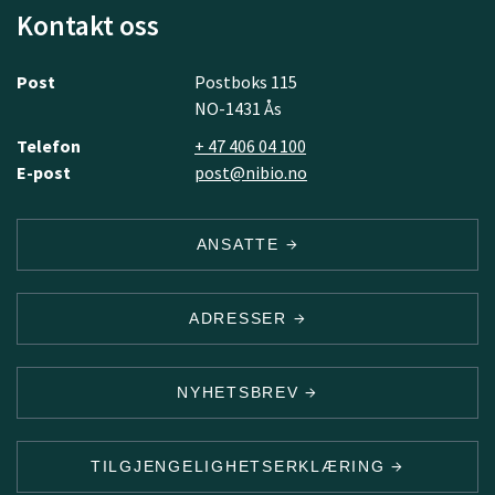
samme åkrene for å bestemme mulige faktorer som kan
Kontakt oss
påvirke hvilke bladsjukdommer vi kan forvente i
framtidig hvetedyrking. Basert på resultatene skal vi
utvikle anbefalinger for optimale dyrkningsstrategier
Post
Postboks 115
for ulike områder.
NO-1431 Ås
Telefon
+ 47 406 04 100
E-post
post@nibio.no
ANSATTE
ADRESSER
NYHETSBREV
TILGJENGELIGHETSERKLÆRING