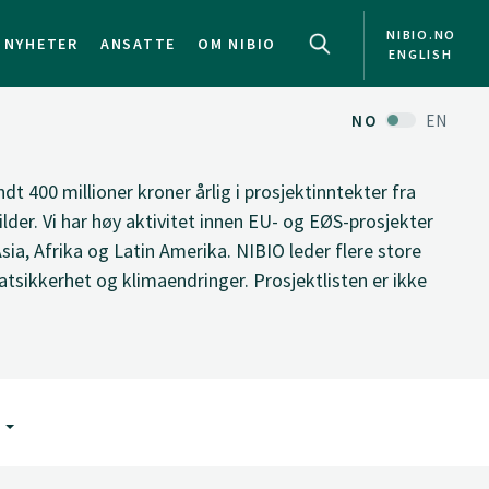
NIBIO.NO
NYHETER
ANSATTE
OM NIBIO
ENGLISH
NO
EN
ndt 400 millioner kroner årlig i prosjektinntekter fra
ilder. Vi har høy aktivitet innen EU- og EØS-prosjekter
Asia, Afrika og Latin Amerika. NIBIO leder flere store
tsikkerhet og klimaendringer. Prosjektlisten er ikke
G