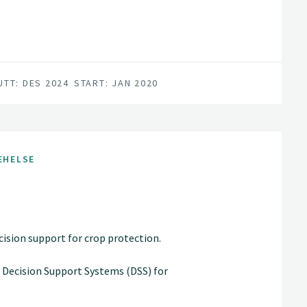
UTT: DES 2024
START: JAN 2020
EHELSE
sion support for crop protection.
 Decision Support Systems (DSS) for
 will deliver DSS, data, tools and
tform and an IPM Decisions Network.