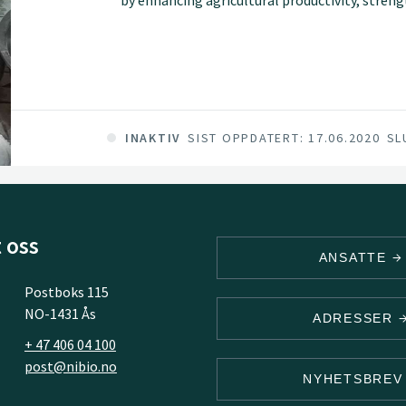
new agribusinesses particularly those led by 
farmers with options to help increase their re
climate change. Overall project activities ar
increase in crop yields and 15% increase in h
INAKTIV
SIST OPPDATERT: 17.06.2020
SL
 oss
ANSATTE
Postboks 115
NO-1431 Ås
ADRESSER
+ 47 406 04 100
post@nibio.no
NYHETSBRE