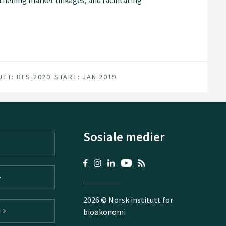
women and youth. The project will provide
silience and adaptation to the effects of
e expected to lead to more than 20%
ousehold crop income.
UTT: DES 2020
START: JAN 2019
Sosiale medier
2026 © Norsk institutt for
V
bioøkonomi