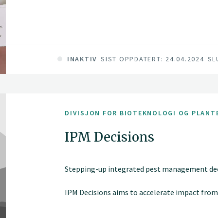
INAKTIV
SIST OPPDATERT: 24.04.2024
SL
DIVISJON FOR BIOTEKNOLOGI OG PLANT
IPM Decisions
Stepping-up integrated pest management deci
IPM Decisions aims to accelerate impact from
Integrated Pest Management (IPM). The project
resources through a pan-European online Pla